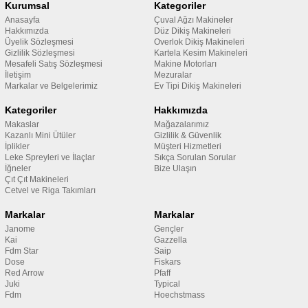
Kurumsal
Kategoriler
Anasayfa
Çuval Ağzı Makineler
Hakkımızda
Düz Dikiş Makineleri
Üyelik Sözleşmesi
Overlok Dikiş Makineleri
Gizlilik Sözleşmesi
Kartela Kesim Makineleri
Mesafeli Satış Sözleşmesi
Makine Motorları
İletişim
Mezuralar
Markalar ve Belgelerimiz
Ev Tipi Dikiş Makineleri
Kategoriler
Hakkımızda
Makaslar
Mağazalarımız
Kazanlı Mini Ütüler
Gizlilik & Güvenlik
İplikler
Müşteri Hizmetleri
Leke Spreyleri ve İlaçlar
Sıkça Sorulan Sorular
İğneler
Bize Ulaşın
Çıt Çıt Makineleri
Cetvel ve Riga Takımları
Markalar
Markalar
Janome
Gençler
Kai
Gazzella
Fdm Star
Saip
Dose
Fiskars
Red Arrow
Pfaff
Juki
Typical
Fdm
Hoechstmass