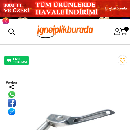
0
HIZLI
TESLİMAT
Paylaş