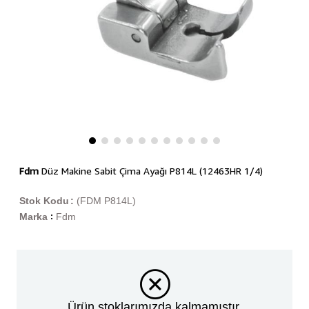
Fdm
Düz Makine Sabit Çima Ayağı P814L (12463HR 1/4)
Stok Kodu
(FDM P814L)
Marka
Fdm
:
Ürün stoklarımızda kalmamıştır.