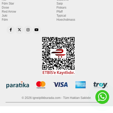
Fdm Star
Saip
Dose
Fiskars
Red Arrow
Pfaff
Juki
Typical
Fdm
Hoechstmass
© 2026 igneiplikburada.com - Tüm Hakları Saklıdır.