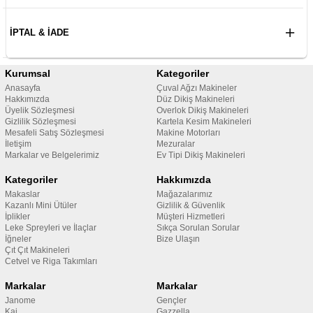
İPTAL & İADE
Kurumsal
Kategoriler
Anasayfa
Çuval Ağzı Makineler
Hakkımızda
Düz Dikiş Makineleri
Üyelik Sözleşmesi
Overlok Dikiş Makineleri
Gizlilik Sözleşmesi
Kartela Kesim Makineleri
Mesafeli Satış Sözleşmesi
Makine Motorları
İletişim
Mezuralar
Markalar ve Belgelerimiz
Ev Tipi Dikiş Makineleri
Kategoriler
Hakkımızda
Makaslar
Mağazalarımız
Kazanlı Mini Ütüler
Gizlilik & Güvenlik
İplikler
Müşteri Hizmetleri
Leke Spreyleri ve İlaçlar
Sıkça Sorulan Sorular
İğneler
Bize Ulaşın
Çıt Çıt Makineleri
Cetvel ve Riga Takımları
Markalar
Markalar
Janome
Gençler
Kai
Gazzella