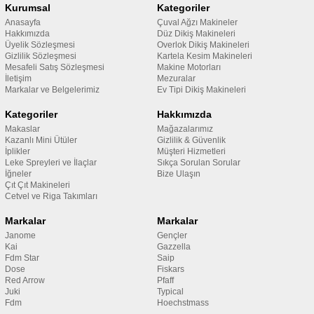
Kurumsal
Kategoriler
Anasayfa
Çuval Ağzı Makineler
Hakkımızda
Düz Dikiş Makineleri
Üyelik Sözleşmesi
Overlok Dikiş Makineleri
Gizlilik Sözleşmesi
Kartela Kesim Makineleri
Mesafeli Satış Sözleşmesi
Makine Motorları
İletişim
Mezuralar
Markalar ve Belgelerimiz
Ev Tipi Dikiş Makineleri
Kategoriler
Hakkımızda
Makaslar
Mağazalarımız
Kazanlı Mini Ütüler
Gizlilik & Güvenlik
İplikler
Müşteri Hizmetleri
Leke Spreyleri ve İlaçlar
Sıkça Sorulan Sorular
İğneler
Bize Ulaşın
Çıt Çıt Makineleri
Cetvel ve Riga Takımları
Markalar
Markalar
Janome
Gençler
Kai
Gazzella
Fdm Star
Saip
Dose
Fiskars
Red Arrow
Pfaff
Juki
Typical
Fdm
Hoechstmass