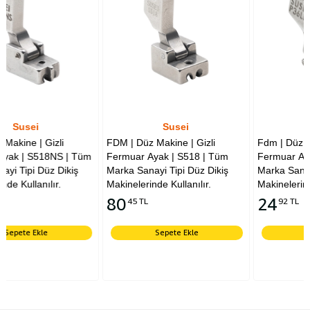
Susei
Susei
FDM | Düz Makine | Gizli
Fdm | Düz Makine | Sol
 Tüm
Fermuar Ayak | S518 | Tüm
Fermuar Ayak | P36LN | Tü
iş
Marka Sanayi Tipi Düz Dikiş
Marka Sanayi Tipi Düz Dikiş
Makinelerinde Kullanılır.
Makinelerinde Kullanılır.
80
24
45 TL
92 TL
Sepete Ekle
Sepete Ekle