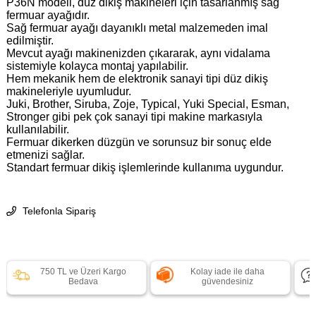
P36N modeli, düz dikiş makineleri için tasarlanmış sağ
fermuar ayağıdır.
Sağ fermuar ayağı dayanıklı metal malzemeden imal
edilmiştir.
Mevcut ayağı makinenizden çıkararak, aynı vidalama
sistemiyle kolayca montaj yapılabilir.
Hem mekanik hem de elektronik sanayi tipi düz dikiş
makineleriyle uyumludur.
Juki, Brother, Siruba, Zoje, Typical, Yuki Special, Esman,
Stronger gibi pek çok sanayi tipi makine markasıyla
kullanılabilir.
Fermuar dikerken düzgün ve sorunsuz bir sonuç elde
etmenizi sağlar.
Standart fermuar dikiş işlemlerinde kullanıma uygundur.
Telefonla Sipariş
750 TL ve Üzeri Kargo
Kolay iade ile daha
Bedava
güvendesiniz