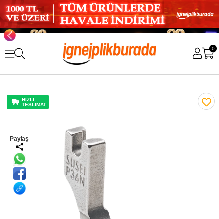
0
HIZLI
TESLİMAT
Paylaş