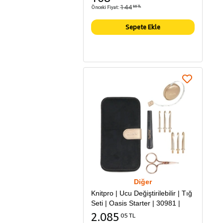
144
Önceki Fiyat:
86 TL
Sepete Ekle
Diğer
Knitpro | Ucu Değiştirilebilir | Tığ
Seti | Oasis Starter | 30981 |
2.085
05 TL