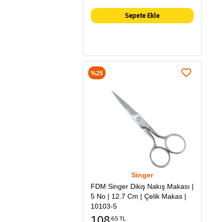
Sepete Ekle
%25
Singer
FDM Singer Dikiş Nakış Makası |
5 No | 12.7 Cm | Çelik Makas |
10103-5
108
65 TL