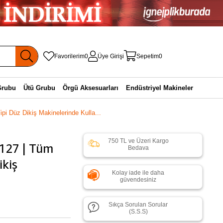
Favorilerim
0
Üye Girişi
Sepetim
0
Grubu
Ütü Grubu
Örgü Aksesuarları
Endüstriyel Makineler
i Düz Dikiş Makinelerinde Kulla...
750 TL ve Üzeri Kargo
P127 | Tüm
Bedava
ikiş
Kolay iade ile daha
güvendesiniz
Sıkça Sorulan Sorular
(S.S.S)