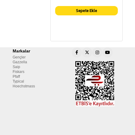
Sepete Ekle
Markalar
Gençler
Gazzella
Saip
Fiskars
Pfaff
Typical
Hoechstmass