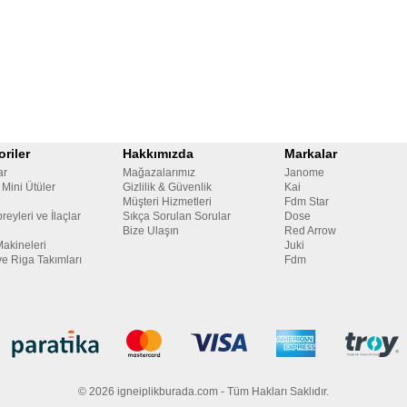
riler
Hakkımızda
Markalar
ar
Mağazalarımız
Janome
 Mini Ütüler
Gizlilik & Güvenlik
Kai
Müşteri Hizmetleri
Fdm Star
reyleri ve İlaçlar
Sıkça Sorulan Sorular
Dose
Bize Ulaşın
Red Arrow
Makineleri
Juki
ve Riga Takımları
Fdm
© 2026 igneiplikburada.com - Tüm Hakları Saklıdır.