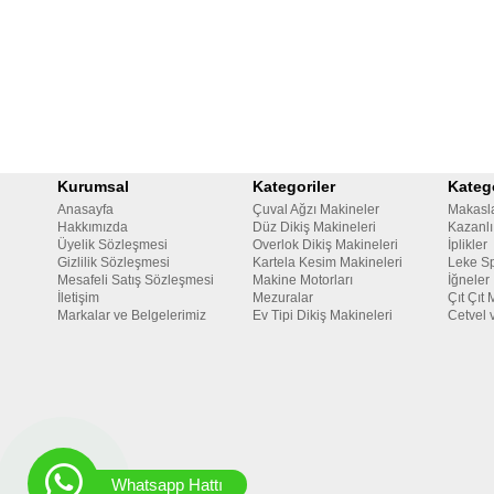
Kurumsal
Kategoriler
Katego
Anasayfa
Çuval Ağzı Makineler
Makasl
Hakkımızda
Düz Dikiş Makineleri
Kazanlı
Üyelik Sözleşmesi
Overlok Dikiş Makineleri
İplikler
Gizlilik Sözleşmesi
Kartela Kesim Makineleri
Leke Sp
Mesafeli Satış Sözleşmesi
Makine Motorları
İğneler
İletişim
Mezuralar
Çıt Çıt 
Markalar ve Belgelerimiz
Ev Tipi Dikiş Makineleri
Cetvel 
Whatsapp Hattı