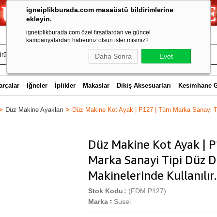
igneiplikburada.com masaüstü bildirimlerine
ekleyin.
igneiplikburada.com özel fırsatlardan ve güncel
kampanyalardan haberiniz olsun ister misiniz?
Daha Sonra
Evet
arçalar
İğneler
İplikler
Makaslar
Dikiş Aksesuarları
Kesimhane 
Düz Makine Ayakları
Düz Makine Kot Ayak | P127 | Tüm Marka Sanayi Tip
Düz Makine Kot Ayak | 
Marka Sanayi Tipi Düz D
Makinelerinde Kullanılır.
Stok Kodu
(FDM P127)
Marka
Susei
: