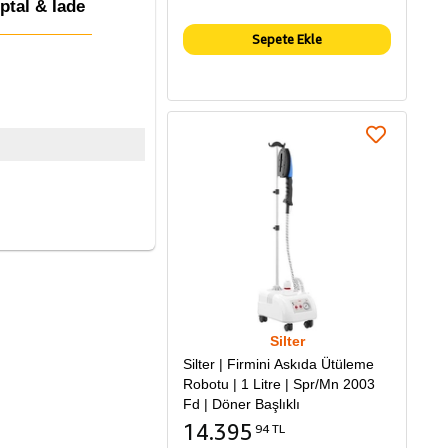
İptal & İade
Sepete Ekle
Silter
Silter | Firmini Askıda Ütüleme
Robotu | 1 Litre | Spr/Mn 2003
Fd | Döner Başlıklı
14.395
94 TL