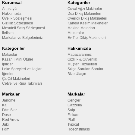
Kurumsal
Kategoriler
Anasayfa
Çuval Ağzı Makineler
Hakkımızda
Düz Dikiş Makineleri
Üyelik Sözleşmesi
Overlok Dikiş Makineleri
Gizlilik Sözleşmesi
Kartela Kesim Makineleri
Mesafeli Satış Sözleşmesi
Makine Motorları
İletişim
Mezuralar
Markalar ve Belgelerimiz
Ev Tipi Dikiş Makineleri
Kategoriler
Hakkımızda
Makaslar
Mağazalarımız
Kazanlı Mini Ütüler
Gizlilik & Güvenlik
İplikler
Müşteri Hizmetleri
Leke Spreyleri ve İlaçlar
Sıkça Sorulan Sorular
İğneler
Bize Ulaşın
Çıt Çıt Makineleri
Cetvel ve Riga Takımları
Markalar
Markalar
Janome
Gençler
Kai
Gazzella
Fdm Star
Saip
Dose
Fiskars
Red Arrow
Pfaff
Juki
Typical
Fdm
Hoechstmass