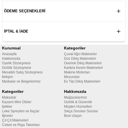
ÖDEME SEÇENEKLERI
İPTAL & İADE
Kurumsal
Kategoriler
Anasayfa
Çuval Ağzı Makineler
Hakkımızda
Düz Dikiş Makineleri
Üyelik Sözleşmesi
Overlok Dikiş Makineleri
Gizlilik Sözleşmesi
Kartela Kesim Makineleri
Mesafeli Satış Sözleşmesi
Makine Motorları
İletişim
Mezuralar
Markalar ve Belgelerimiz
Ev Tipi Dikiş Makineleri
Kategoriler
Hakkımızda
Makaslar
Mağazalarımız
Kazanlı Mini Ütüler
Gizlilik & Güvenlik
İplikler
Müşteri Hizmetleri
Leke Spreyleri ve İlaçlar
Sıkça Sorulan Sorular
İğneler
Bize Ulaşın
Çıt Çıt Makineleri
Cetvel ve Riga Takımları