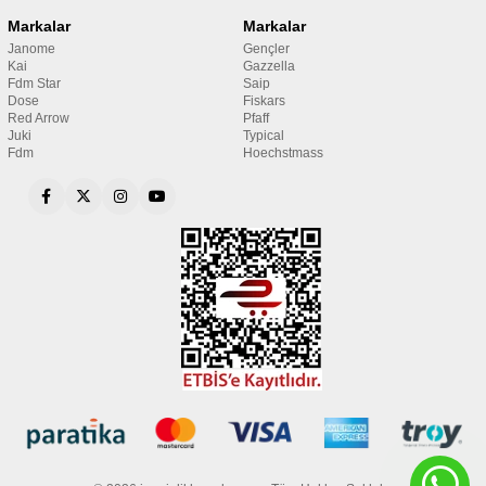
Markalar
Markalar
Janome
Gençler
Kai
Gazzella
Fdm Star
Saip
Dose
Fiskars
Red Arrow
Pfaff
Juki
Typical
Fdm
Hoechstmass