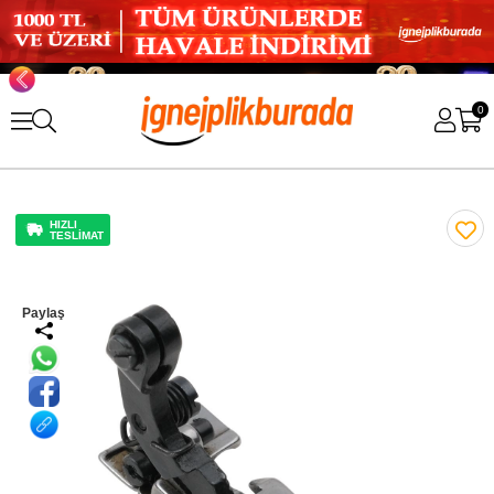
0
HIZLI
TESLİMAT
Paylaş