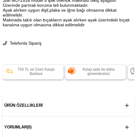
Juki MO-2516 model 5 iplik overlok makinası dikiş ayağıdır.
Üzerinde parmak koruma teli bulunmaktadır.
Ayak alırken uygun dişli,plaka ve iğne bağı olmasına dikkat
edilmelidir.
Makinada takılı olan bıçakların ayak alırken ayak üzerindeki bıçak
kanalına uygun olmasına dikkat edilmelidir
Telefonla Sipariş
750 TL ve Üzeri Kargo
Kolay iade ile daha
Bedava
güvendesiniz
ÜRÜN ÖZELLIKLERI
YORUMLAR
(0)