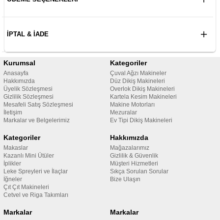
İPTAL & İADE
Kurumsal
Kategoriler
Anasayfa
Çuval Ağzı Makineler
Hakkımızda
Düz Dikiş Makineleri
Üyelik Sözleşmesi
Overlok Dikiş Makineleri
Gizlilik Sözleşmesi
Kartela Kesim Makineleri
Mesafeli Satış Sözleşmesi
Makine Motorları
İletişim
Mezuralar
Markalar ve Belgelerimiz
Ev Tipi Dikiş Makineleri
Kategoriler
Hakkımızda
Makaslar
Mağazalarımız
Kazanlı Mini Ütüler
Gizlilik & Güvenlik
İplikler
Müşteri Hizmetleri
Leke Spreyleri ve İlaçlar
Sıkça Sorulan Sorular
İğneler
Bize Ulaşın
Çıt Çıt Makineleri
Cetvel ve Riga Takımları
Markalar
Markalar