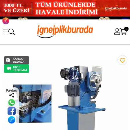
0
KARGO
BEDAVA
HIZLI
TESLİMAT
Paylaş