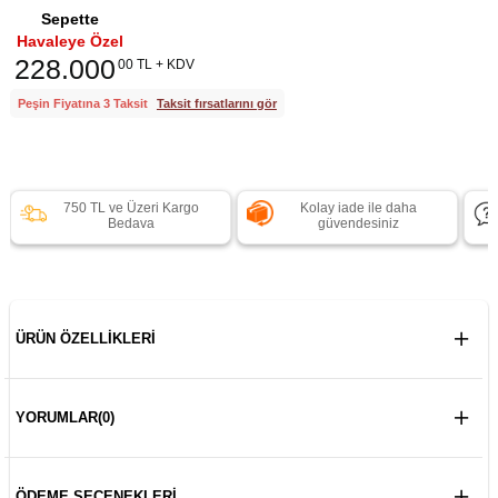
Sepette
Havaleye Özel
228.000
00 TL + KDV
Peşin Fiyatına 3 Taksit
Taksit fırsatlarını gör
750 TL ve Üzeri Kargo
Kolay iade ile daha
Bedava
güvendesiniz
ÜRÜN ÖZELLIKLERI
YORUMLAR
(0)
ÖDEME SEÇENEKLERI