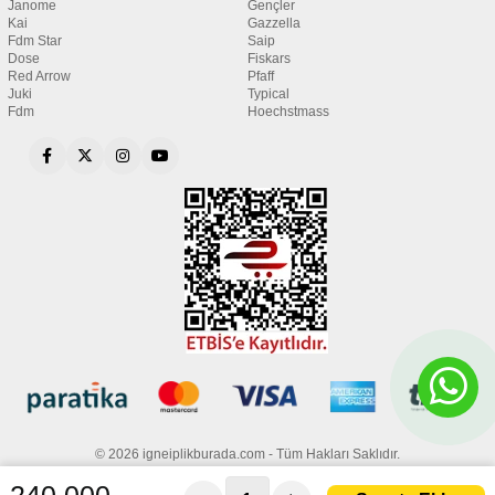
Janome
Gençler
Kai
Gazzella
Fdm Star
Saip
Dose
Fiskars
Red Arrow
Pfaff
Juki
Typical
Fdm
Hoechstmass
© 2026 igneiplikburada.com - Tüm Hakları Saklıdır.
240.000