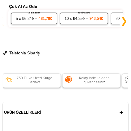
Çok Al Az Öde
% 3 İndirim
% 5 İndirim
❮
❯
5
x 96.34₺ =
481,70₺
10
x 94.35₺ =
943,54₺
20
x 92.
Telefonla Sipariş
750 TL ve Üzeri Kargo
Kolay iade ile daha
Bedava
güvendesiniz
ÜRÜN ÖZELLIKLERI