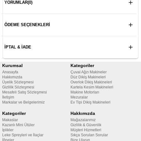
YORUMLAR
(0)
ÖDEME SEÇENEKLERI
İPTAL & İADE
Kurumsal
Kategoriler
Anasayfa
Çuval Ağzı Makineler
Hakkımızda
Düz Dikiş Makineleri
Üyelik Sözleşmesi
Overlok Dikiş Makineleri
Gizlilik Sözleşmesi
Kartela Kesim Makineleri
Mesafeli Satış Sözleşmesi
Makine Motorları
İletişim
Mezuralar
Markalar ve Belgelerimiz
Ev Tipi Dikiş Makineleri
Kategoriler
Hakkımızda
Makaslar
Mağazalarımız
Kazanlı Mini Ütüler
Gizlilik & Güvenlik
İplikler
Müşteri Hizmetleri
Leke Spreyleri ve İlaçlar
Sıkça Sorulan Sorular
İğneler
Bize Ulaşın