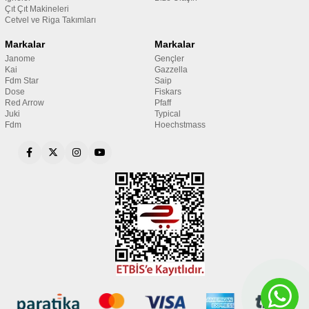
Çıt Çıt Makineleri
Cetvel ve Riga Takımları
Markalar
Markalar
Janome
Gençler
Kai
Gazzella
Fdm Star
Saip
Dose
Fiskars
Red Arrow
Pfaff
Juki
Typical
Fdm
Hoechstmass