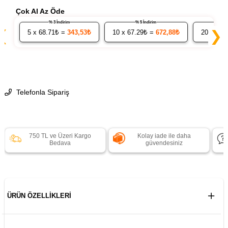
Çok Al Az Öde
% 3 İndirim
% 5 İndirim
❮
❯
5
x 68.71₺ =
343,53₺
10
x 67.29₺ =
672,88₺
20
x 65.
Telefonla Sipariş
750 TL ve Üzeri Kargo
Kolay iade ile daha
Bedava
güvendesiniz
ÜRÜN ÖZELLIKLERI