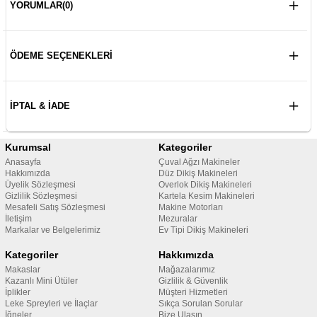
YORUMLAR
(0)
ÖDEME SEÇENEKLERI
İPTAL & İADE
Kurumsal
Kategoriler
Anasayfa
Çuval Ağzı Makineler
Hakkımızda
Düz Dikiş Makineleri
Üyelik Sözleşmesi
Overlok Dikiş Makineleri
Gizlilik Sözleşmesi
Kartela Kesim Makineleri
Mesafeli Satış Sözleşmesi
Makine Motorları
İletişim
Mezuralar
Markalar ve Belgelerimiz
Ev Tipi Dikiş Makineleri
Kategoriler
Hakkımızda
Makaslar
Mağazalarımız
Kazanlı Mini Ütüler
Gizlilik & Güvenlik
İplikler
Müşteri Hizmetleri
Leke Spreyleri ve İlaçlar
Sıkça Sorulan Sorular
İğneler
Bize Ulaşın