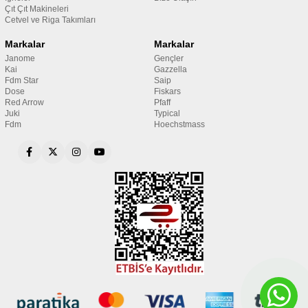
Çıt Çıt Makineleri
Cetvel ve Riga Takımları
Markalar
Markalar
Janome
Gençler
Kai
Gazzella
Fdm Star
Saip
Dose
Fiskars
Red Arrow
Pfaff
Juki
Typical
Fdm
Hoechstmass