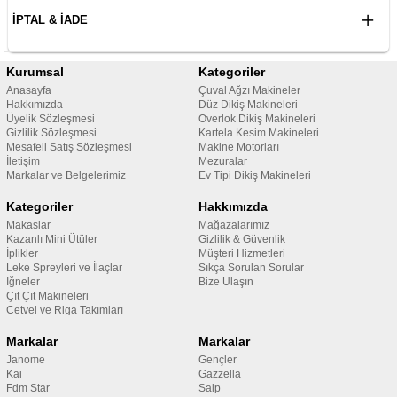
İPTAL & İADE
Kurumsal
Kategoriler
Anasayfa
Çuval Ağzı Makineler
Hakkımızda
Düz Dikiş Makineleri
Üyelik Sözleşmesi
Overlok Dikiş Makineleri
Gizlilik Sözleşmesi
Kartela Kesim Makineleri
Mesafeli Satış Sözleşmesi
Makine Motorları
İletişim
Mezuralar
Markalar ve Belgelerimiz
Ev Tipi Dikiş Makineleri
Kategoriler
Hakkımızda
Makaslar
Mağazalarımız
Kazanlı Mini Ütüler
Gizlilik & Güvenlik
İplikler
Müşteri Hizmetleri
Leke Spreyleri ve İlaçlar
Sıkça Sorulan Sorular
İğneler
Bize Ulaşın
Çıt Çıt Makineleri
Cetvel ve Riga Takımları
Markalar
Markalar
Janome
Gençler
Kai
Gazzella
Fdm Star
Saip