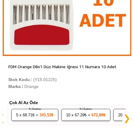
FDM Orange DBx1 Düz Makine İğnesi 11 Numara 10 Adet
Stok Kodu
(Y15.01225)
Marka
Orange
:
Çok Al Az Öde
% 3 İndirim
% 5 İndirim
5
x 68.71₺ =
343,53₺
10
x 67.29₺ =
672,88₺
20
x 65.
❮
❯