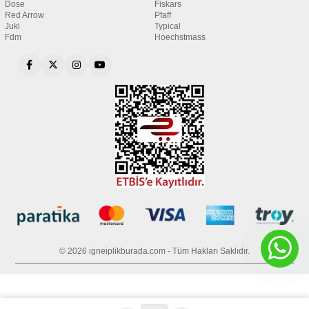
Dose
Fiskars
Red Arrow
Pfaff
Juki
Typical
Fdm
Hoechstmass
© 2026 igneiplikburada.com - Tüm Hakları Saklıdır.