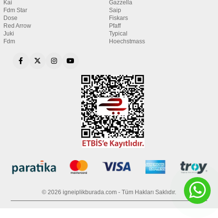
Kai
Gazzella
Fdm Star
Saip
Dose
Fiskars
Red Arrow
Pfaff
Juki
Typical
Fdm
Hoechstmass
© 2026 igneiplikburada.com - Tüm Hakları Saklıdır.