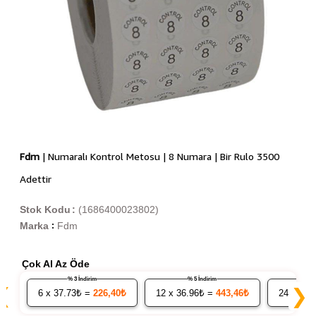
Fdm
| Numaralı Kontrol Metosu | 8 Numara | Bir Rulo 3500
Adettir
Stok Kodu
(1686400023802)
Marka
Fdm
:
Çok Al Az Öde
% 3 İndirim
% 5 İndirim
❮
❯
6
x 37.73₺ =
226,40₺
12
x 36.96₺ =
443,46₺
24
x 36.