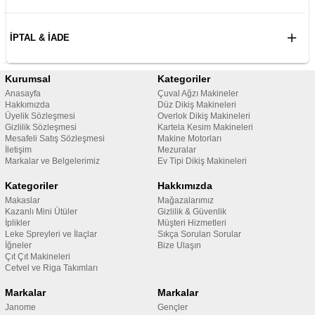
İPTAL & İADE
Kurumsal
Kategoriler
Anasayfa
Çuval Ağzı Makineler
Hakkımızda
Düz Dikiş Makineleri
Üyelik Sözleşmesi
Overlok Dikiş Makineleri
Gizlilik Sözleşmesi
Kartela Kesim Makineleri
Mesafeli Satış Sözleşmesi
Makine Motorları
İletişim
Mezuralar
Markalar ve Belgelerimiz
Ev Tipi Dikiş Makineleri
Kategoriler
Hakkımızda
Makaslar
Mağazalarımız
Kazanlı Mini Ütüler
Gizlilik & Güvenlik
İplikler
Müşteri Hizmetleri
Leke Spreyleri ve İlaçlar
Sıkça Sorulan Sorular
İğneler
Bize Ulaşın
Çıt Çıt Makineleri
Cetvel ve Riga Takımları
Markalar
Markalar
Janome
Gençler