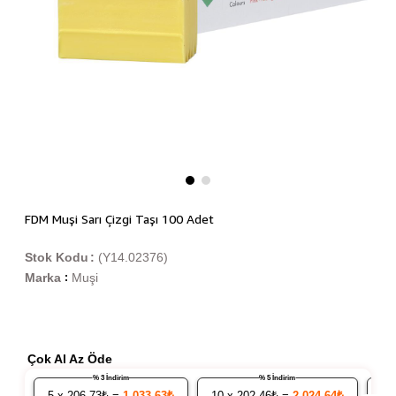
FDM Muşi Sarı Çizgi Taşı 100 Adet
Stok Kodu
(Y14.02376)
Marka
Muşi
:
Çok Al Az Öde
% 3 İndirim
% 5 İndirim
5
x 206.73₺ =
1.033,63₺
10
x 202.46₺ =
2.024,64₺
20