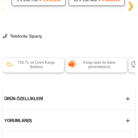
❮
❯
Telefonla Sipariş
750 TL ve Üzeri Kargo
Kolay iade ile daha
Bedava
güvendesiniz
ÜRÜN ÖZELLIKLERI
YORUMLAR
(0)