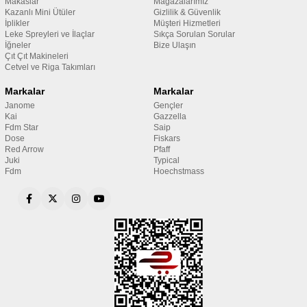
Makaslar
Mağazalarımız
Kazanlı Mini Ütüler
Gizlilik & Güvenlik
İplikler
Müşteri Hizmetleri
Leke Spreyleri ve İlaçlar
Sıkça Sorulan Sorular
İğneler
Bize Ulaşın
Çıt Çıt Makineleri
Cetvel ve Riga Takımları
Markalar
Markalar
Janome
Gençler
Kai
Gazzella
Fdm Star
Saip
Dose
Fiskars
Red Arrow
Pfaff
Juki
Typical
Fdm
Hoechstmass