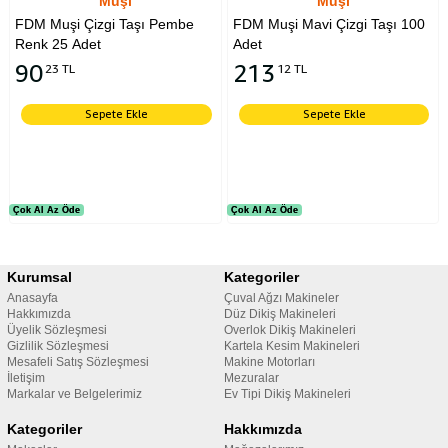
Muşi
Muşi
FDM Muşi Çizgi Taşı Pembe
FDM Muşi Mavi Çizgi Taşı 100
Renk 25 Adet
Adet
90
213
23 TL
12 TL
Sepete Ekle
Sepete Ekle
Çok Al Az Öde
Çok Al Az Öde
Çok Al Az Öde
Çok Al Az Öde
Ç
Ç
Kurumsal
Kategoriler
Anasayfa
Çuval Ağzı Makineler
Hakkımızda
Düz Dikiş Makineleri
Üyelik Sözleşmesi
Overlok Dikiş Makineleri
Gizlilik Sözleşmesi
Kartela Kesim Makineleri
Mesafeli Satış Sözleşmesi
Makine Motorları
İletişim
Mezuralar
Markalar ve Belgelerimiz
Ev Tipi Dikiş Makineleri
Kategoriler
Hakkımızda