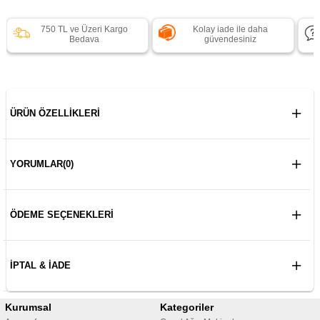
750 TL ve Üzeri Kargo
Kolay iade ile daha
Bedava
güvendesiniz
ÜRÜN ÖZELLIKLERI
YORUMLAR
(0)
ÖDEME SEÇENEKLERI
İPTAL & İADE
Kurumsal
Kategoriler