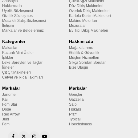
Anasayfa
Çuval Ağzı Makineler
Hakkımızda
Düz Dikiş Makineleri
Üyelik Sözleşmesi
Overlok Dikiş Makineleri
Gizlilik Sözleşmesi
Kartela Kesim Makineleri
Mesafeli Satış Sözleşmesi
Makine Motorları
İletişim
Mezuralar
Markalar ve Belgelerimiz
Ev Tipi Dikiş Makineleri
Kategoriler
Hakkımızda
Makaslar
Mağazalarımız
Kazanlı Mini Ütüler
Gizlilik & Güvenlik
İplikler
Müşteri Hizmetleri
Leke Spreyleri ve İlaçlar
Sıkça Sorulan Sorular
İğneler
Bize Ulaşın
Çıt Çıt Makineleri
Cetvel ve Riga Takımları
Markalar
Markalar
Janome
Gençler
Kai
Gazzella
Fdm Star
Saip
Dose
Fiskars
Red Arrow
Pfaff
Juki
Typical
Fdm
Hoechstmass