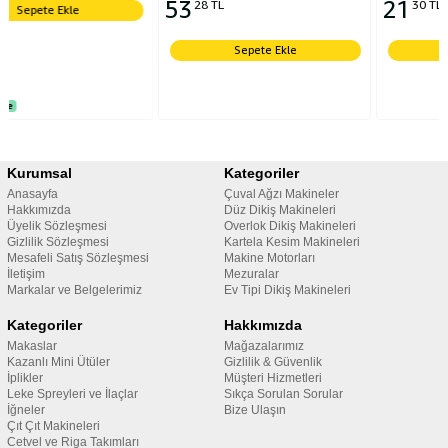
53
21
28 TL
30 TL
Sepete Ekle
Sepete Ekle
Kurumsal
Kategoriler
Anasayfa
Çuval Ağzı Makineler
Hakkımızda
Düz Dikiş Makineleri
Üyelik Sözleşmesi
Overlok Dikiş Makineleri
Gizlilik Sözleşmesi
Kartela Kesim Makineleri
Mesafeli Satış Sözleşmesi
Makine Motorları
İletişim
Mezuralar
Markalar ve Belgelerimiz
Ev Tipi Dikiş Makineleri
Kategoriler
Hakkımızda
Makaslar
Mağazalarımız
Kazanlı Mini Ütüler
Gizlilik & Güvenlik
İplikler
Müşteri Hizmetleri
Leke Spreyleri ve İlaçlar
Sıkça Sorulan Sorular
İğneler
Bize Ulaşın
Çıt Çıt Makineleri
Cetvel ve Riga Takımları