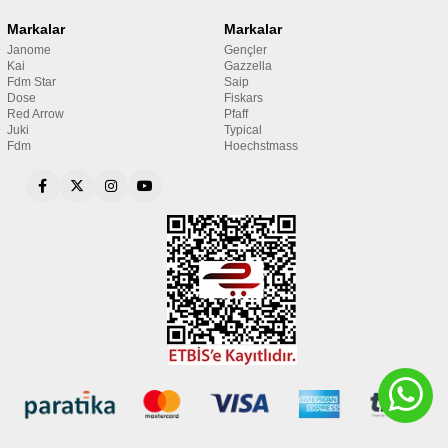
Markalar
Markalar
Janome
Gençler
Kai
Gazzella
Fdm Star
Saip
Dose
Fiskars
Red Arrow
Pfaff
Juki
Typical
Fdm
Hoechstmass