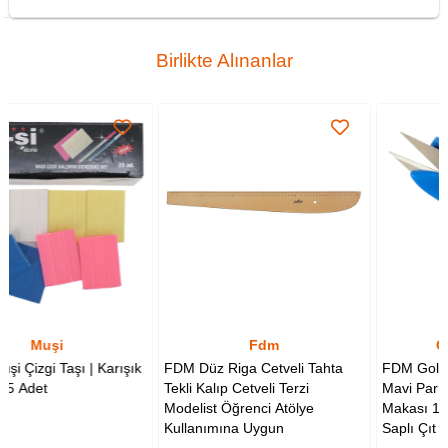
Birlikte Alınanlar
Fdm
Golden Eagle
arışık
FDM Düz Riga Cetveli Tahta
FDM Golden Eagle TC-80
Tekli Kalıp Cetveli Terzi
Mavi Parmaklı İplik Temizl
Modelist Öğrenci Atölye
Makası 12 cm Yaylı Plastik
Kullanımına Uygun
Saplı Çıt Makas