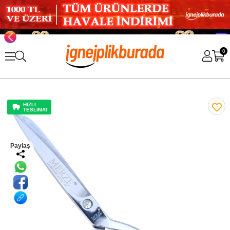
0
HIZLI
TESLİMAT
Paylaş