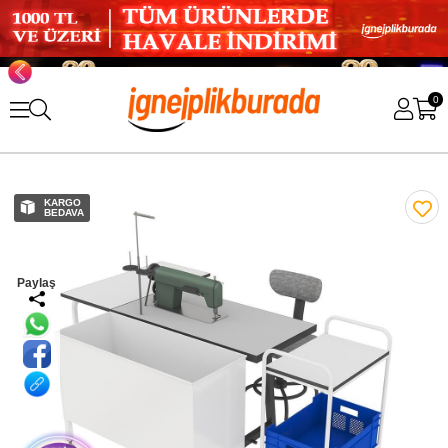
0
KARGO
BEDAVA
Paylaş