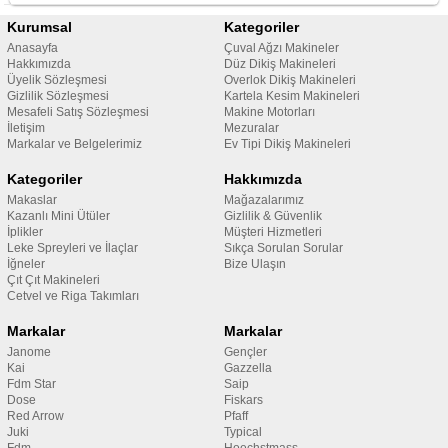
Kurumsal
Kategoriler
Anasayfa
Çuval Ağzı Makineler
Hakkımızda
Düz Dikiş Makineleri
Üyelik Sözleşmesi
Overlok Dikiş Makineleri
Gizlilik Sözleşmesi
Kartela Kesim Makineleri
Mesafeli Satış Sözleşmesi
Makine Motorları
İletişim
Mezuralar
Markalar ve Belgelerimiz
Ev Tipi Dikiş Makineleri
Kategoriler
Hakkımızda
Makaslar
Mağazalarımız
Kazanlı Mini Ütüler
Gizlilik & Güvenlik
İplikler
Müşteri Hizmetleri
Leke Spreyleri ve İlaçlar
Sıkça Sorulan Sorular
İğneler
Bize Ulaşın
Çıt Çıt Makineleri
Cetvel ve Riga Takımları
Markalar
Markalar
Janome
Gençler
Kai
Gazzella
Fdm Star
Saip
Dose
Fiskars
Red Arrow
Pfaff
Juki
Typical
Fdm
Hoechstmass