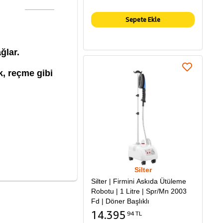
Sepete Ekle
ğlar.
, re
çme gibi
Silter
Silter | Firmini Askıda Ütüleme
Robotu | 1 Litre | Spr/Mn 2003
Fd | Döner Başlıklı
14.395
94 TL