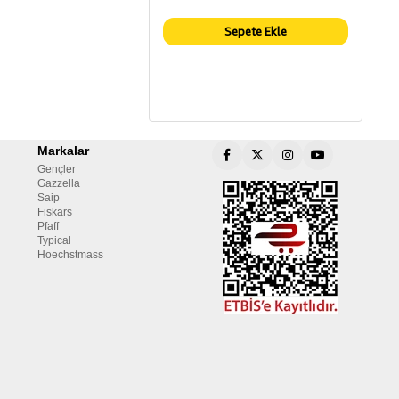
Sepete Ekle
Markalar
Gençler
Gazzella
Saip
Fiskars
Pfaff
Typical
Hoechstmass