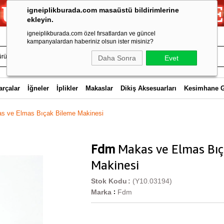
igneiplikburada.com masaüstü bildirimlerine
ekleyin.
igneiplikburada.com özel fırsatlardan ve güncel
kampanyalardan haberiniz olsun ister misiniz?
Daha Sonra
Evet
arçalar
İğneler
İplikler
Makaslar
Dikiş Aksesuarları
Kesimhane 
s ve Elmas Bıçak Bileme Makinesi
Fdm
Makas ve Elmas Bıç
Makinesi
Stok Kodu
(Y10.03194)
Marka
Fdm
: