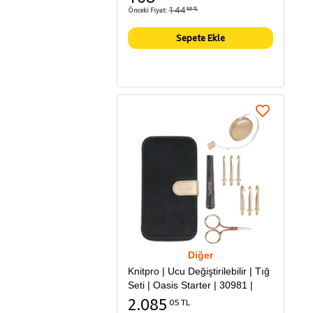
144
Önceki Fiyat:
86 TL
Sepete Ekle
Diğer
Knitpro | Ucu Değiştirilebilir | Tığ
Seti | Oasis Starter | 30981 |
2.085
05 TL