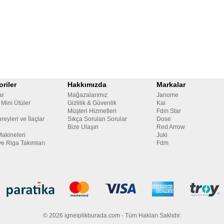
riler
Hakkımızda
Markalar
ar
Mağazalarımız
Janome
 Mini Ütüler
Gizlilik & Güvenlik
Kai
Müşteri Hizmetleri
Fdm Star
reyleri ve İlaçlar
Sıkça Sorulan Sorular
Dose
Bize Ulaşın
Red Arrow
Makineleri
Juki
ve Riga Takımları
Fdm
© 2026 igneiplikburada.com - Tüm Hakları Saklıdır.