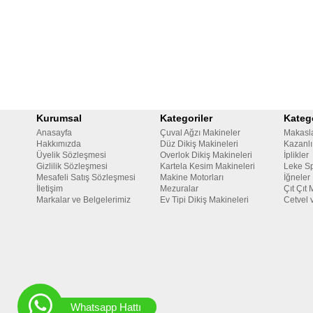
Kurumsal
Kategoriler
Katego
Anasayfa
Çuval Ağzı Makineler
Makasl
Hakkımızda
Düz Dikiş Makineleri
Kazanlı
Üyelik Sözleşmesi
Overlok Dikiş Makineleri
İplikler
Gizlilik Sözleşmesi
Kartela Kesim Makineleri
Leke Sp
Mesafeli Satış Sözleşmesi
Makine Motorları
İğneler
İletişim
Mezuralar
Çıt Çıt 
Markalar ve Belgelerimiz
Ev Tipi Dikiş Makineleri
Cetvel 
Whatsapp Hattı