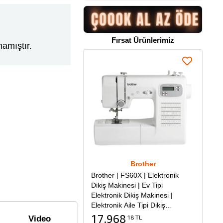
Fırsat Ürünlerimiz
amıştır.
Brother
Brother | FS60X | Elektronik
Dikiş Makinesi | Ev Tipi
Elektronik Dikiş Makinesi |
Elektronik Aile Tipi Dikiş
Makinesi
17.968
18 TL
Video