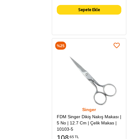
Sepete Ekle
%25
Singer
FDM Singer Dikiş Nakış Makası |
5 No | 12.7 Cm | Çelik Makas |
10103-5
108
65 TL