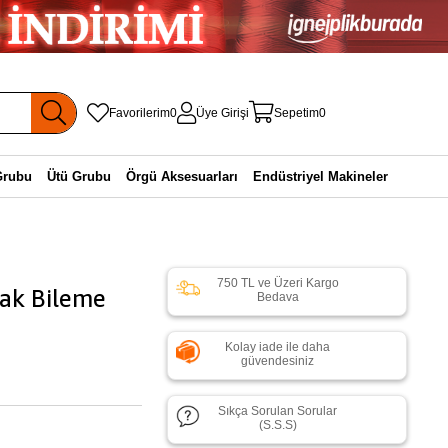
Favorilerim
0
Üye Girişi
Sepetim
0
Grubu
Ütü Grubu
Örgü Aksesuarları
Endüstriyel Makineler
750 TL ve Üzeri Kargo
ak Bileme
Bedava
Kolay iade ile daha
güvendesiniz
Sıkça Sorulan Sorular
(S.S.S)