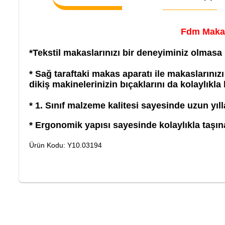
Fdm Makas
*
Tekstil makaslar
ınızı bir deneyiminiz olmasa 
* Sağ taraftaki makas aparatı ile makaslarınızı 
diki
ş makinelerinizin bı
çaklar
ını da kolaylıkla 
* 1. Sınıf malzeme kalitesi sayesinde uzun yı
* Ergonomik yapısı sayesinde kolaylıkla taşınab
Ürün Kodu: Y10.03194