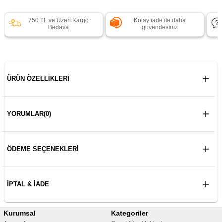
750 TL ve Üzeri Kargo
Kolay iade ile daha
Bedava
güvendesiniz
ÜRÜN ÖZELLIKLERI
YORUMLAR
(0)
ÖDEME SEÇENEKLERI
İPTAL & İADE
Kurumsal
Kategoriler