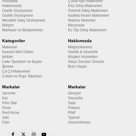
Anasayfa
Çuval Ağzı Makineler
Hakkımızda
Düz Dikiş Makineleri
Üyelik Sözleşmesi
Overlok Dikiş Makineleri
Gizlilik Sözleşmesi
Kartela Kesim Makineleri
Mesafeli Satış Sözleşmesi
Makine Motorları
İletişim
Mezuralar
Markalar ve Belgelerimiz
Ev Tipi Dikiş Makineleri
Kategoriler
Hakkımızda
Makaslar
Mağazalarımız
Kazanlı Mini Ütüler
Gizlilik & Güvenlik
İplikler
Müşteri Hizmetleri
Leke Spreyleri ve İlaçlar
Sıkça Sorulan Sorular
İğneler
Bize Ulaşın
Çıt Çıt Makineleri
Cetvel ve Riga Takımları
Markalar
Markalar
Janome
Gençler
Kai
Gazzella
Fdm Star
Saip
Dose
Fiskars
Red Arrow
Pfaff
Juki
Typical
Fdm
Hoechstmass