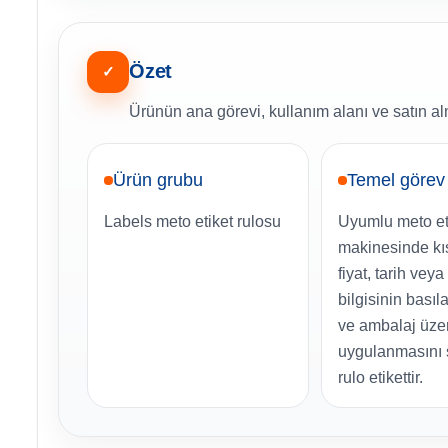
Özet
✓
Ürünün ana görevi, kullanım alanı ve satın al
Ürün grubu
Temel görev
Labels meto etiket rulosu
Uyumlu meto et
makinesinde kı
fiyat, tarih vey
bilgisinin basıl
ve ambalaj üze
uygulanmasını
rulo etikettir.