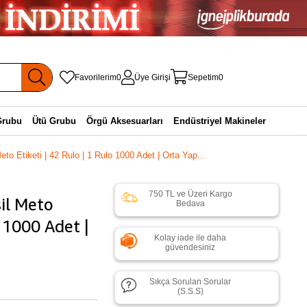
Favorilerim
0
Üye Girişi
Sepetim
0
Grubu
Ütü Grubu
Örgü Aksesuarları
Endüstriyel Makineler
eto Etiketi | 42 Rulo | 1 Rulo 1000 Adet | Orta Yap...
750 TL ve Üzeri Kargo
şil Meto
Bedava
o 1000 Adet |
Kolay iade ile daha
güvendesiniz
Sıkça Sorulan Sorular
(S.S.S)