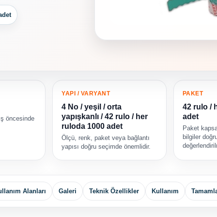
adet
YAPI / VARYANT
PAKET
4 No / yeşil / orta
42 rulo /
yapışkanlı / 42 rulo / her
adet
iş öncesinde
ruloda 1000 adet
Paket kapsa
bilgiler doğ
Ölçü, renk, paket veya bağlantı
değerlendiril
yapısı doğru seçimde önemlidir.
llanım Alanları
Galeri
Teknik Özellikler
Kullanım
Tamamla