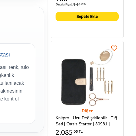
144
Önceki Fiyat:
86 TL
Sepete Ekle
ktası
sı, renk, rulo
şkanlık
kullanılacak
akinesinin
e kontrol
Diğer
Knitpro | Ucu Değiştirilebilir | Tığ
Seti | Oasis Starter | 30981 |
2.085
05 TL