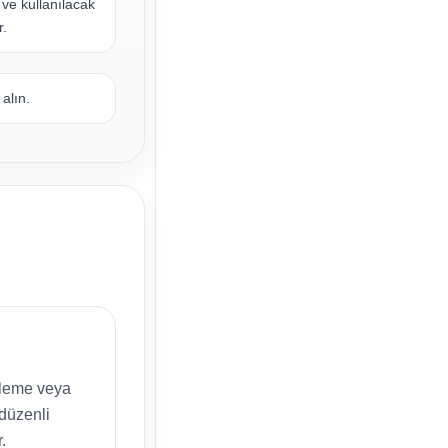
 ve kullanılacak
r.
alın.
etleme veya
 düzenli
.