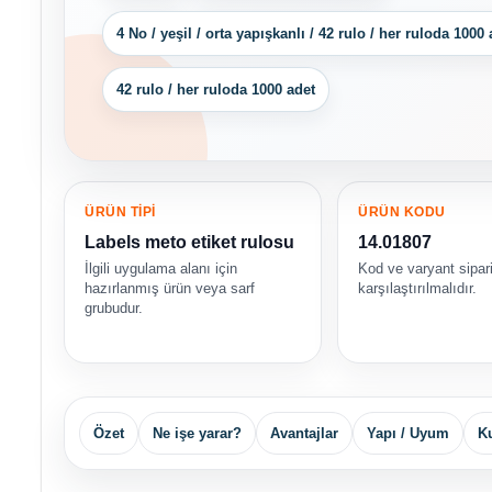
4 No / yeşil / orta yapışkanlı / 42 rulo / her ruloda 1000 
42 rulo / her ruloda 1000 adet
ÜRÜN TİPİ
ÜRÜN KODU
Labels meto etiket rulosu
14.01807
İlgili uygulama alanı için
Kod ve varyant sipar
hazırlanmış ürün veya sarf
karşılaştırılmalıdır.
grubudur.
Özet
Ne işe yarar?
Avantajlar
Yapı / Uyum
Ku