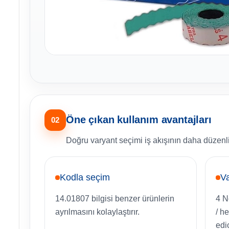
Öne çıkan kullanım avantajları
02
Doğru varyant seçimi iş akışının daha düzenli
Kodla seçim
Va
14.01807 bilgisi benzer ürünlerin
4 No
ayrılmasını kolaylaştırır.
/ h
edic