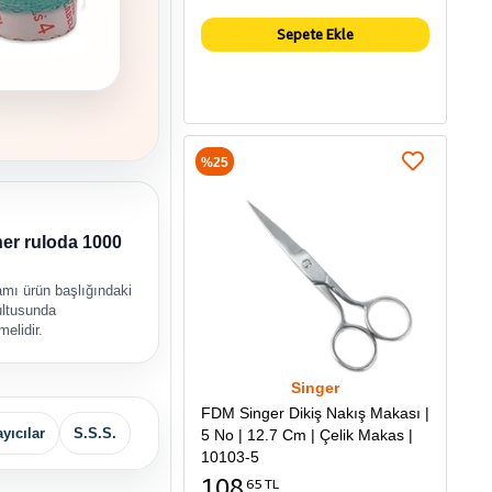
Sepete Ekle
%25
 her ruloda 1000
mı ürün başlığındaki
rultusunda
melidir.
Singer
FDM Singer Dikiş Nakış Makası |
yıcılar
S.S.S.
5 No | 12.7 Cm | Çelik Makas |
10103-5
108
65 TL