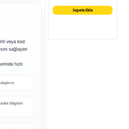
Sepete Ekle
arih veya kod
asını sağlayan
erinde hızlı
laştırın.
adet bilgisini