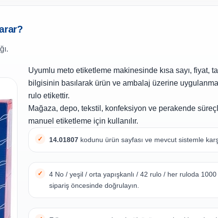
yarar?
ğı.
Uyumlu meto etiketleme makinesinde kısa sayı, fiyat, t
bilgisinin basılarak ürün ve ambalaj üzerine uygulanm
rulo etikettir.
Mağaza, depo, tekstil, konfeksiyon ve perakende süreçl
manuel etiketleme için kullanılır.
14.01807
kodunu ürün sayfası ve mevcut sistemle karşı
4 No / yeşil / orta yapışkanlı / 42 rulo / her ruloda 1000 
sipariş öncesinde doğrulayın.