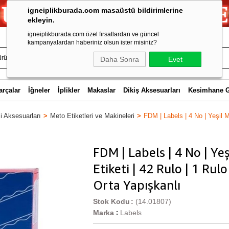
igneiplikburada.com masaüstü bildirimlerine
ekleyin.
igneiplikburada.com özel fırsatlardan ve güncel
kampanyalardan haberiniz olsun ister misiniz?
Daha Sonra
Evet
arçalar
İğneler
İplikler
Makaslar
Dikiş Aksesuarları
Kesimhane 
 Aksesuarları
Meto Etiketleri ve Makineleri
FDM | Labels | 4 No | Yeşil M
FDM | Labels | 4 No | Ye
Etiketi | 42 Rulo | 1 Rul
Orta Yapışkanlı
Stok Kodu
(14.01807)
Marka
Labels
: