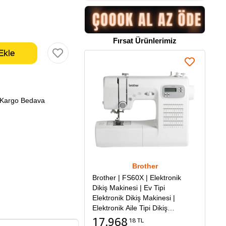
Fırsat Ürünlerimiz
Kargo Bedava
Brother
Brother | FS60X | Elektronik
Dikiş Makinesi | Ev Tipi
Elektronik Dikiş Makinesi |
Elektronik Aile Tipi Dikiş
Makinesi
17.968
18 TL