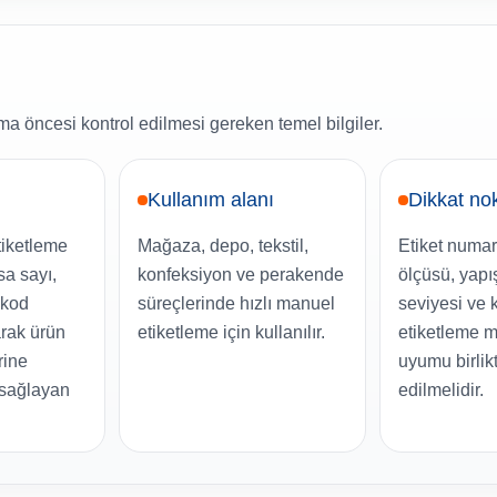
ma öncesi kontrol edilmesi gereken temel bilgiler.
Kullanım alanı
Dikkat no
iketleme
Mağaza, depo, tekstil,
Etiket numara
sa sayı,
konfeksiyon ve perakende
ölçüsü, yapı
a kod
süreçlerinde hızlı manuel
seviyesi ve 
arak ürün
etiketleme için kullanılır.
etiketleme m
rine
uyumu birlikt
 sağlayan
edilmelidir.