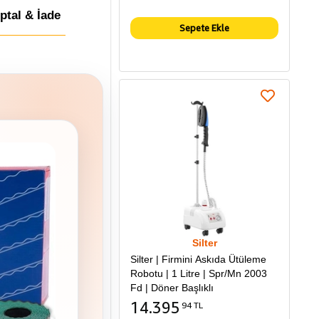
İptal & İade
Sepete Ekle
Silter
Silter | Firmini Askıda Ütüleme
Robotu | 1 Litre | Spr/Mn 2003
Fd | Döner Başlıklı
14.395
94 TL