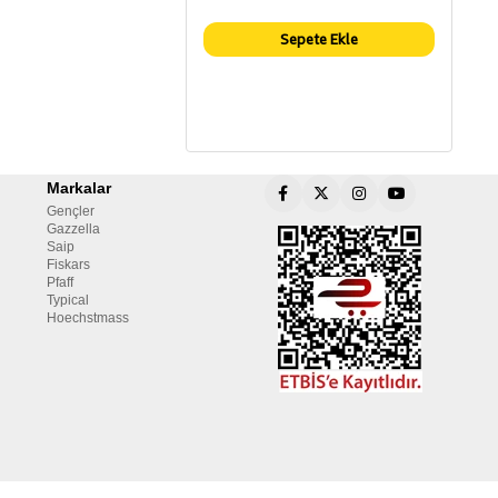
Sepete Ekle
Markalar
Gençler
Gazzella
Saip
Fiskars
Pfaff
Typical
Hoechstmass