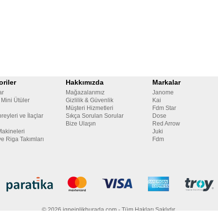
riler
Hakkımızda
Markalar
ar
Mağazalarımız
Janome
 Mini Ütüler
Gizlilik & Güvenlik
Kai
Müşteri Hizmetleri
Fdm Star
reyleri ve İlaçlar
Sıkça Sorulan Sorular
Dose
Bize Ulaşın
Red Arrow
Makineleri
Juki
ve Riga Takımları
Fdm
© 2026 igneiplikburada.com - Tüm Hakları Saklıdır.