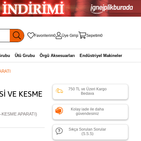
Favorilerim
0
Üye Girişi
Sepetim
0
Grubu
Ütü Grubu
Örgü Aksesuarları
Endüstriyel Makineler
ARATI
750 TL ve Üzeri Kargo
Sİ VE KESME
Bedava
Kolay iade ile daha
-KESME APARATI)
güvendesiniz
Sıkça Sorulan Sorular
(S.S.S)