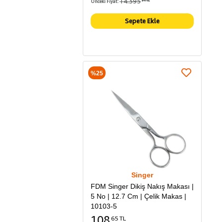
14.395
Önceki Fiyat:
94 TL
Sepete Ekle
%25
Singer
FDM Singer Dikiş Nakış Makası |
5 No | 12.7 Cm | Çelik Makas |
10103-5
108
65 TL