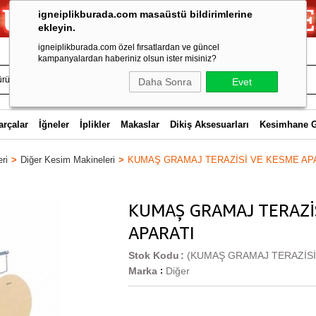
igneiplikburada.com masaüstü bildirimlerine
ekleyin.
igneiplikburada.com özel fırsatlardan ve güncel
kampanyalardan haberiniz olsun ister misiniz?
Daha Sonra
Evet
arçalar
İğneler
İplikler
Makaslar
Dikiş Aksesuarları
Kesimhane 
ri
Diğer Kesim Makineleri
KUMAŞ GRAMAJ TERAZİSİ VE KESME AP
KUMAŞ GRAMAJ TERAZİ
APARATI
Stok Kodu
(KUMAŞ GRAMAJ TERAZİSİ
Marka
Diğer
: