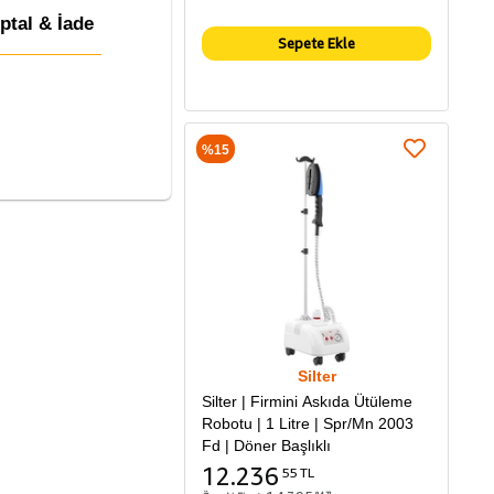
İptal & İade
Sepete Ekle
%15
Silter
Silter | Firmini Askıda Ütüleme
Robotu | 1 Litre | Spr/Mn 2003
Fd | Döner Başlıklı
12.236
55 TL