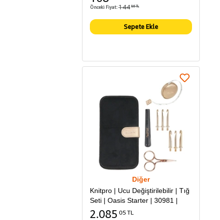
144
Önceki Fiyat:
86 TL
Sepete Ekle
Diğer
Knitpro | Ucu Değiştirilebilir | Tığ
Seti | Oasis Starter | 30981 |
2.085
05 TL