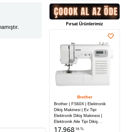
Fırsat Ürünlerimiz
amıştır.
Brother
Brother | FS60X | Elektronik
Dikiş Makinesi | Ev Tipi
Elektronik Dikiş Makinesi |
Elektronik Aile Tipi Dikiş
Makinesi
17.968
18 TL