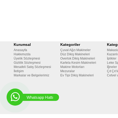
Kurumsal
Kategoriler
Katego
Anasayfa
Çuval Ağzı Makineler
Makasl
Hakkımızda
Düz Dikiş Makineleri
Kazanlı
Üyelik Sözleşmesi
Overlok Dikiş Makineleri
İplikler
Gizlilik Sözleşmesi
Kartela Kesim Makineleri
Leke Sp
Mesafeli Satış Sözleşmesi
Makine Motorları
İğneler
İletişim
Mezuralar
Çıt Çıt 
Markalar ve Belgelerimiz
Ev Tipi Dikiş Makineleri
Cetvel 
Whatsapp Hattı