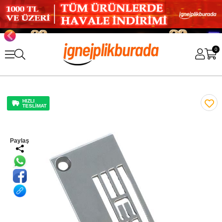
0
HIZLI
TESLİMAT
Paylaş