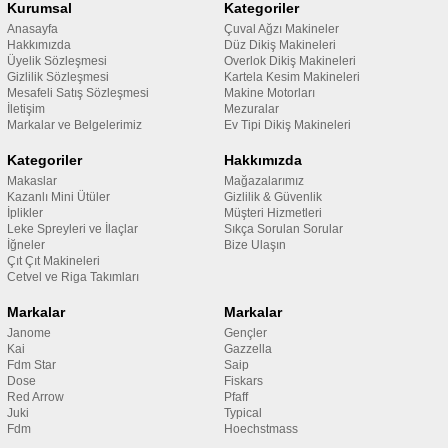
Kurumsal
Kategoriler
Anasayfa
Çuval Ağzı Makineler
Hakkımızda
Düz Dikiş Makineleri
Üyelik Sözleşmesi
Overlok Dikiş Makineleri
Gizlilik Sözleşmesi
Kartela Kesim Makineleri
Mesafeli Satış Sözleşmesi
Makine Motorları
İletişim
Mezuralar
Markalar ve Belgelerimiz
Ev Tipi Dikiş Makineleri
Kategoriler
Hakkımızda
Makaslar
Mağazalarımız
Kazanlı Mini Ütüler
Gizlilik & Güvenlik
İplikler
Müşteri Hizmetleri
Leke Spreyleri ve İlaçlar
Sıkça Sorulan Sorular
İğneler
Bize Ulaşın
Çıt Çıt Makineleri
Cetvel ve Riga Takımları
Markalar
Markalar
Janome
Gençler
Kai
Gazzella
Fdm Star
Saip
Dose
Fiskars
Red Arrow
Pfaff
Juki
Typical
Fdm
Hoechstmass