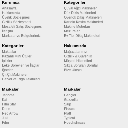
Kurumsal
Kategoriler
Anasayfa
Çuval Ağzı Makineler
Hakkımızda
Düz Dikiş Makineleri
Üyelik Sözleşmesi
Overlok Dikiş Makineleri
Gizlilik Sözleşmesi
Kartela Kesim Makineleri
Mesafeli Satış Sözleşmesi
Makine Motorları
İletişim
Mezuralar
Markalar ve Belgelerimiz
Ev Tipi Dikiş Makineleri
Kategoriler
Hakkımızda
Makaslar
Mağazalarımız
Kazanlı Mini Ütüler
Gizlilik & Güvenlik
İplikler
Müşteri Hizmetleri
Leke Spreyleri ve İlaçlar
Sıkça Sorulan Sorular
İğneler
Bize Ulaşın
Çıt Çıt Makineleri
Cetvel ve Riga Takımları
Markalar
Markalar
Janome
Gençler
Kai
Gazzella
Fdm Star
Saip
Dose
Fiskars
Red Arrow
Pfaff
Juki
Typical
Fdm
Hoechstmass