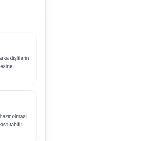
rka dişlilerin
mesine
hazır olması
ısaltabilir.