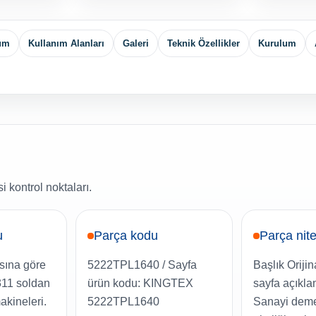
yum
Kullanım Alanları
Galeri
Teknik Özellikler
Kurulum
 kontrol noktaları.
u
Parça kodu
Parça nite
sına göre
5222TPL1640 / Sayfa
Başlık Oriji
311 soldan
ürün kodu: KINGTEX
sayfa açıkl
akineleri.
5222TPL1640
Sanayi deme