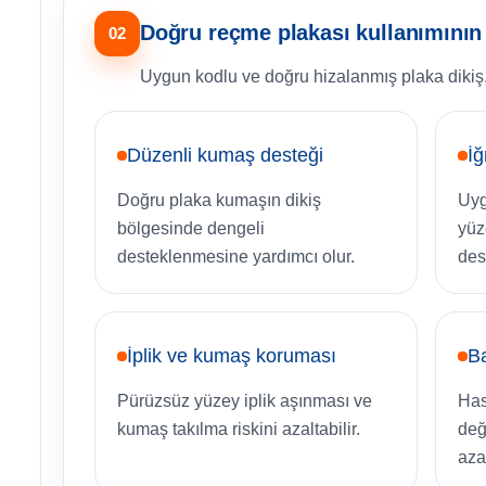
Doğru reçme plakası kullanımının 
02
Uygun kodlu ve doğru hizalanmış plaka dikiş
Düzenli kumaş desteği
İğ
Doğru plaka kumaşın dikiş
Uyg
bölgesinde dengeli
yüz
desteklenmesine yardımcı olur.
des
İplik ve kumaş koruması
Ba
Pürüzsüz yüzey iplik aşınması ve
Has
kumaş takılma riskini azaltabilir.
deği
azal