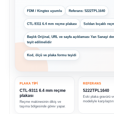
FDM / Kingtex uyumlu
Referans: 5222TPL1640
CTL-9311 6.4 mm reçme plakası
Soldan bıçaklı reç
Başlık Orijinal, URL ve sayfa açıklaması Yan Sanayi dem
teyit edilmelidir
Kod, ölçü ve plaka formu teyidi
PLAKA TİPİ
REFERANS
CTL-9311 6.4 mm reçme
5222TPL1640
plakası
Eski plaka gravürü 
modeliyle karşılaştırı
Reçme makinesinin dikiş ve
taşıma bölgesinde görev yapar.