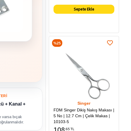
Sepete Ekle
%25
TERİ
Singer
ü + Kanal +
FDM Singer Dikiş Nakış Makası |
5 No | 12.7 Cm | Çelik Makas |
ve varsa bıçak
10103-5
oğrulanmalıdır.
108
65 TL