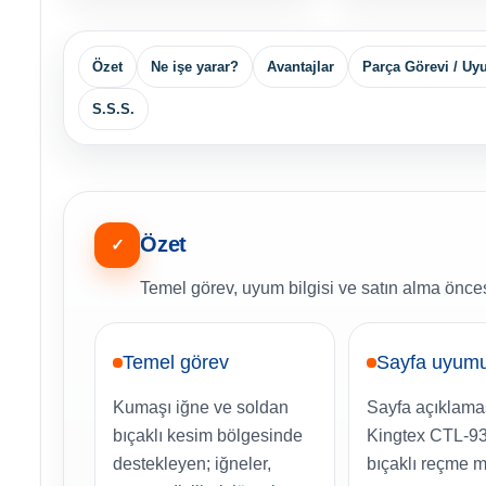
Özet
Ne işe yarar?
Avantajlar
Parça Görevi / U
S.S.S.
Özet
✓
Temel görev, uyum bilgisi ve satın alma öncesi
Temel görev
Sayfa uyum
Kumaşı iğne ve soldan
Sayfa açıklama
bıçaklı kesim bölgesinde
Kingtex CTL-9
destekleyen; iğneler,
bıçaklı reçme m