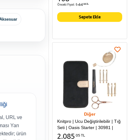
144
Önceki Fiyat:
86 TL
Sepete Ekle
Aksesuar
liği
Diğer
nal, URL ve
Knitpro | Ucu Değiştirilebilir | Tığ
aması Yan
Seti | Oasis Starter | 30981 |
ktedir; ürün
2.085
05 TL