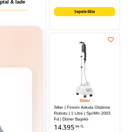
İptal & İade
Sepete Ekle
Silter
Silter | Firmini Askıda Ütüleme
Robotu | 1 Litre | Spr/Mn 2003
Fd | Döner Başlıklı
14.395
94 TL