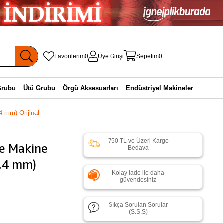
Favorilerim
0
Üye Girişi
Sepetim
0
Grubu
Ütü Grubu
Örgü Aksesuarları
Endüstriyel Makineler
 mm) Orijinal
750 TL ve Üzeri Kargo
e Makine
Bedava
6,4 mm)
Kolay iade ile daha
güvendesiniz
Sıkça Sorulan Sorular
(S.S.S)