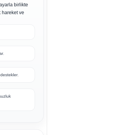
yarla birlikte
 hareket ve
ar.
 destekler.
suzluk