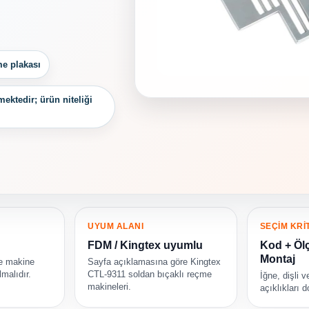
me plakası
ektedir; ürün niteliği
UYUM ALANI
SEÇİM KRİ
FDM / Kingtex uyumlu
Kod + Ölç
Montaj
ve makine
Sayfa açıklamasına göre Kingtex
lmalıdır.
CTL-9311 soldan bıçaklı reçme
İğne, dişli 
makineleri.
açıklıkları d