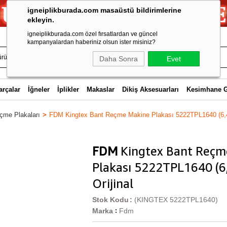
igneiplikburada.com masaüstü bildirimlerine
ekleyin.
igneiplikburada.com özel fırsatlardan ve güncel
kampanyalardan haberiniz olsun ister misiniz?
Daha Sonra
Evet
arçalar
İğneler
İplikler
Makaslar
Dikiş Aksesuarları
Kesimhane 
çme Plakaları
FDM Kingtex Bant Reçme Makine Plakası 5222TPL1640 (6,4
FDM
Kingtex Bant Reçm
Plakası 5222TPL1640 (
Orijinal
Stok Kodu
(KINGTEX 5222TPL1640)
Marka
Fdm
: