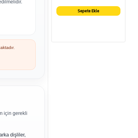
 edilmelidir.
Sepete Ekle
aktadır.
 için gerekli
rka dişliler,