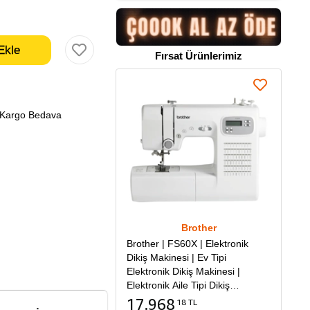
Fırsat Ürünlerimiz
Kargo Bedava
Brother
Brother | FS60X | Elektronik
Dikiş Makinesi | Ev Tipi
Elektronik Dikiş Makinesi |
Elektronik Aile Tipi Dikiş
Makinesi
17.968
18 TL