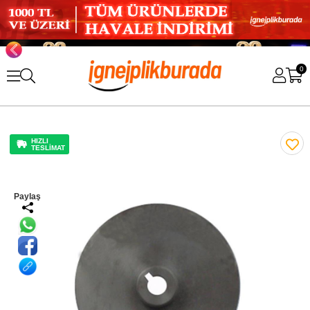
0
HIZLI
TESLİMAT
Paylaş