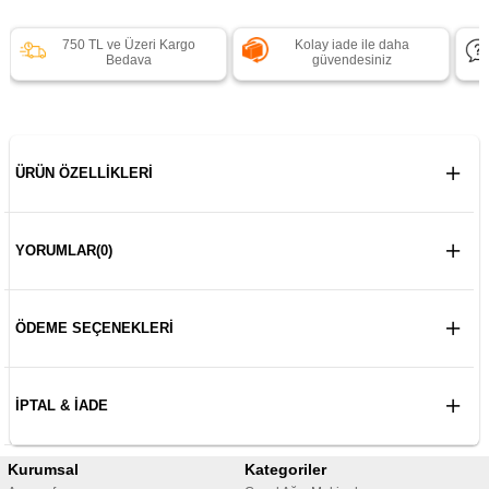
750 TL ve Üzeri Kargo
Kolay iade ile daha
Bedava
güvendesiniz
ÜRÜN ÖZELLIKLERI
YORUMLAR
(0)
ÖDEME SEÇENEKLERI
İPTAL & İADE
Kurumsal
Kategoriler