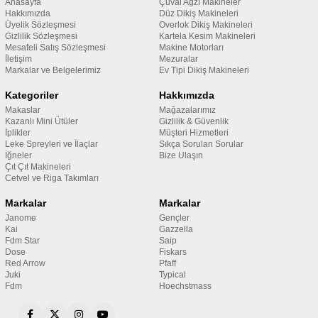
Anasayfa
Çuval Ağzı Makineler
Hakkımızda
Düz Dikiş Makineleri
Üyelik Sözleşmesi
Overlok Dikiş Makineleri
Gizlilik Sözleşmesi
Kartela Kesim Makineleri
Mesafeli Satış Sözleşmesi
Makine Motorları
İletişim
Mezuralar
Markalar ve Belgelerimiz
Ev Tipi Dikiş Makineleri
Kategoriler
Hakkımızda
Makaslar
Mağazalarımız
Kazanlı Mini Ütüler
Gizlilik & Güvenlik
İplikler
Müşteri Hizmetleri
Leke Spreyleri ve İlaçlar
Sıkça Sorulan Sorular
İğneler
Bize Ulaşın
Çıt Çıt Makineleri
Cetvel ve Riga Takımları
Markalar
Markalar
Janome
Gençler
Kai
Gazzella
Fdm Star
Saip
Dose
Fiskars
Red Arrow
Pfaff
Juki
Typical
Fdm
Hoechstmass