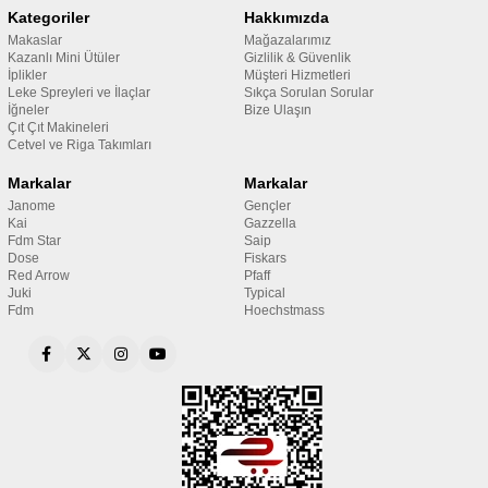
Kategoriler
Hakkımızda
Makaslar
Mağazalarımız
Kazanlı Mini Ütüler
Gizlilik & Güvenlik
İplikler
Müşteri Hizmetleri
Leke Spreyleri ve İlaçlar
Sıkça Sorulan Sorular
İğneler
Bize Ulaşın
Çıt Çıt Makineleri
Cetvel ve Riga Takımları
Markalar
Markalar
Janome
Gençler
Kai
Gazzella
Fdm Star
Saip
Dose
Fiskars
Red Arrow
Pfaff
Juki
Typical
Fdm
Hoechstmass