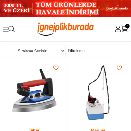
0
Sıralama
Filtreleme
Silter
Magma