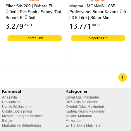
Silter Stb-200 | Buharlı El
Magma | MGM/MN 1035 |
Ütüsü | Pvc Saplı | Sanayi Tipi
Profesyonel Buhar Kazanlı Ütü
Buharlı El Ütüsü
| 3.5 Litre | Süper Mini
3.279
13.771
23 TL
88 TL
Sepete Ekle
Sepete Ekle
1
Kurumsal
Kategoriler
Anasayfa
Çuval Ağzı Makineler
Hakkımızda
Düz Dikiş Makineleri
Üyelik Sözleşmesi
Overlok Dikiş Makineleri
Gizlilik Sözleşmesi
Kartela Kesim Makineleri
Mesafeli Satış Sözleşmesi
Makine Motorları
İletişim
Mezuralar
Markalar ve Belgelerimiz
Ev Tipi Dikiş Makineleri