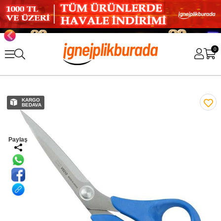
0
KARGO
BEDAVA
Paylaş