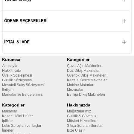
ÖDEME SEÇENEKLERI
İPTAL & İADE
Kurumsal
Kategoriler
Anasayfa
Çuval Ağzı Makineler
Hakkımızda
Düz Dikiş Makineleri
Üyelik Sözleşmesi
Overlok Dikiş Makineleri
Gizlilik Sözleşmesi
Kartela Kesim Makineleri
Mesafeli Satış Sözleşmesi
Makine Motorları
İletişim
Mezuralar
Markalar ve Belgelerimiz
Ev Tipi Dikiş Makineleri
Kategoriler
Hakkımızda
Makaslar
Mağazalarımız
Kazanlı Mini Ütüler
Gizlilik & Güvenlik
İplikler
Müşteri Hizmetleri
Leke Spreyleri ve İlaçlar
Sıkça Sorulan Sorular
İğneler
Bize Ulaşın