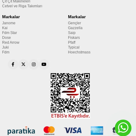
Çıt Çıt Makineleri
Cetvel ve Riga Takımları
Markalar
Markalar
Janome
Gençler
Kai
Gazzella
Fdm Star
Saip
Dose
Fiskars
Red Arrow
Pfaff
Juki
Typical
Fdm
Hoechstmass