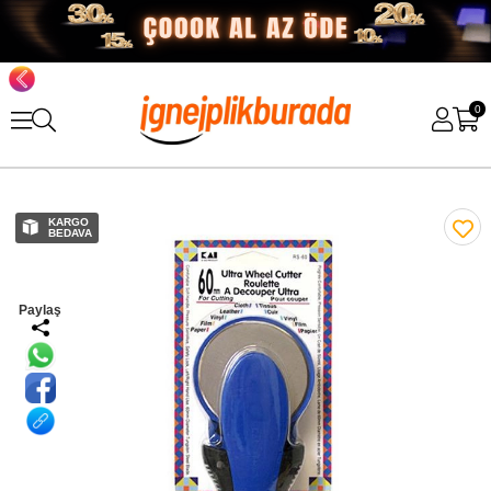
0
KARGO
BEDAVA
Paylaş