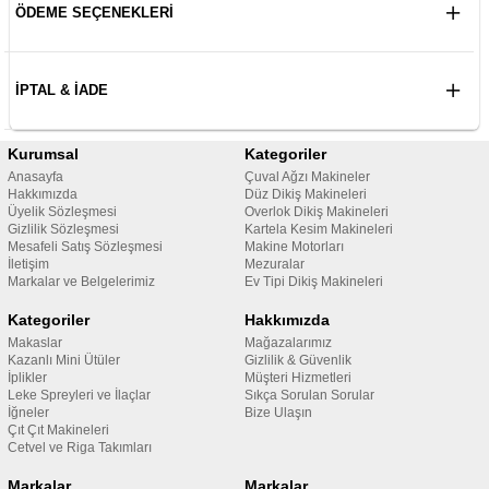
ÖDEME SEÇENEKLERI
İPTAL & İADE
Kurumsal
Kategoriler
Anasayfa
Çuval Ağzı Makineler
Hakkımızda
Düz Dikiş Makineleri
Üyelik Sözleşmesi
Overlok Dikiş Makineleri
Gizlilik Sözleşmesi
Kartela Kesim Makineleri
Mesafeli Satış Sözleşmesi
Makine Motorları
İletişim
Mezuralar
Markalar ve Belgelerimiz
Ev Tipi Dikiş Makineleri
Kategoriler
Hakkımızda
Makaslar
Mağazalarımız
Kazanlı Mini Ütüler
Gizlilik & Güvenlik
İplikler
Müşteri Hizmetleri
Leke Spreyleri ve İlaçlar
Sıkça Sorulan Sorular
İğneler
Bize Ulaşın
Çıt Çıt Makineleri
Cetvel ve Riga Takımları
Markalar
Markalar