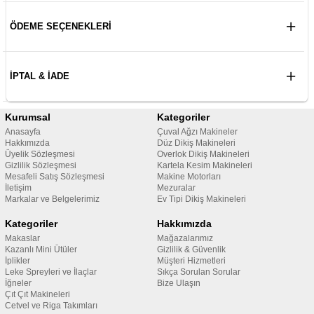
ÖDEME SEÇENEKLERI
İPTAL & İADE
Kurumsal
Kategoriler
Anasayfa
Çuval Ağzı Makineler
Hakkımızda
Düz Dikiş Makineleri
Üyelik Sözleşmesi
Overlok Dikiş Makineleri
Gizlilik Sözleşmesi
Kartela Kesim Makineleri
Mesafeli Satış Sözleşmesi
Makine Motorları
İletişim
Mezuralar
Markalar ve Belgelerimiz
Ev Tipi Dikiş Makineleri
Kategoriler
Hakkımızda
Makaslar
Mağazalarımız
Kazanlı Mini Ütüler
Gizlilik & Güvenlik
İplikler
Müşteri Hizmetleri
Leke Spreyleri ve İlaçlar
Sıkça Sorulan Sorular
İğneler
Bize Ulaşın
Çıt Çıt Makineleri
Cetvel ve Riga Takımları