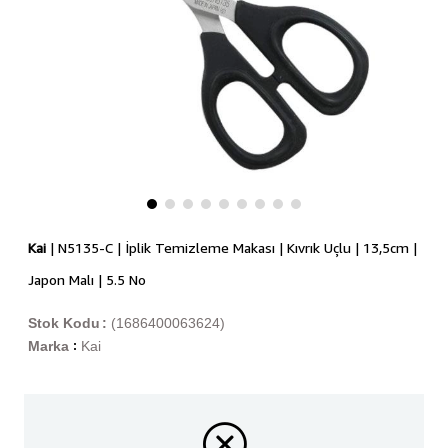
Kai
| N5135-C | İplik Temizleme Makası | Kıvrık Uçlu | 13,5cm |
Japon Malı | 5.5 No
Stok Kodu
(1686400063624)
Marka
Kai
: