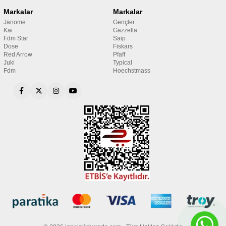
Markalar
Markalar
Janome
Gençler
Kai
Gazzella
Fdm Star
Saip
Dose
Fiskars
Red Arrow
Pfaff
Juki
Typical
Fdm
Hoechstmass