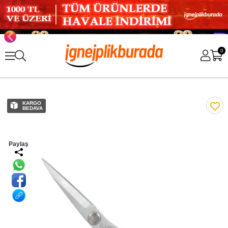
0
KARGO
BEDAVA
Paylaş