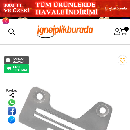
0
KARGO
BEDAVA
HIZLI
TESLİMAT
Paylaş