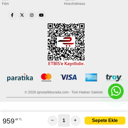
Fdm
Hoechstmass
© 2026 igneiplikburada.com - Tüm Hakları Saklıdır.
959
−
+
48 TL