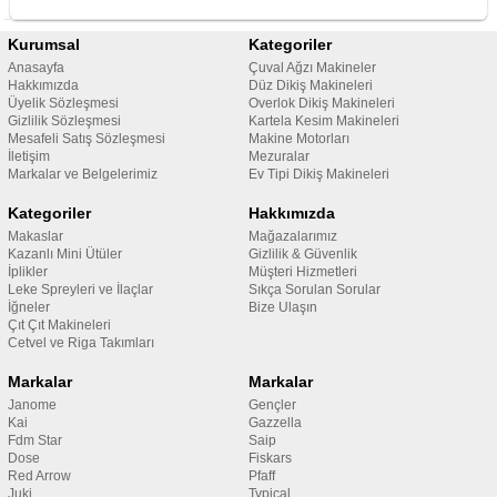
Kurumsal
Kategoriler
Anasayfa
Çuval Ağzı Makineler
Hakkımızda
Düz Dikiş Makineleri
Üyelik Sözleşmesi
Overlok Dikiş Makineleri
Gizlilik Sözleşmesi
Kartela Kesim Makineleri
Mesafeli Satış Sözleşmesi
Makine Motorları
İletişim
Mezuralar
Markalar ve Belgelerimiz
Ev Tipi Dikiş Makineleri
Kategoriler
Hakkımızda
Makaslar
Mağazalarımız
Kazanlı Mini Ütüler
Gizlilik & Güvenlik
İplikler
Müşteri Hizmetleri
Leke Spreyleri ve İlaçlar
Sıkça Sorulan Sorular
İğneler
Bize Ulaşın
Çıt Çıt Makineleri
Cetvel ve Riga Takımları
Markalar
Markalar
Janome
Gençler
Kai
Gazzella
Fdm Star
Saip
Dose
Fiskars
Red Arrow
Pfaff
Juki
Typical