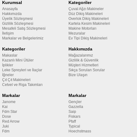
Kurumsal
Kategoriler
Anasayfa
Çuval Ağzı Makineler
Hakkımızda
Düz Dikiş Makineleri
Üyelik Sözleşmesi
Overlok Dikiş Makineleri
Gizlilik Sözleşmesi
Kartela Kesim Makineleri
Mesafeli Satış Sözleşmesi
Makine Motorları
İletişim
Mezuralar
Markalar ve Belgelerimiz
Ev Tipi Dikiş Makineleri
Kategoriler
Hakkımızda
Makaslar
Mağazalarımız
Kazanlı Mini Ütüler
Gizlilik & Güvenlik
İplikler
Müşteri Hizmetleri
Leke Spreyleri ve İlaçlar
Sıkça Sorulan Sorular
İğneler
Bize Ulaşın
Çıt Çıt Makineleri
Cetvel ve Riga Takımları
Markalar
Markalar
Janome
Gençler
Kai
Gazzella
Fdm Star
Saip
Dose
Fiskars
Red Arrow
Pfaff
Juki
Typical
Fdm
Hoechstmass