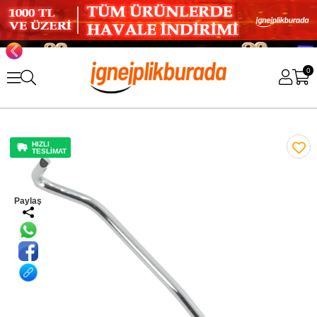
0
HIZLI
TESLİMAT
Paylaş