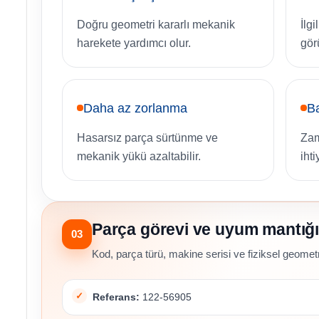
Doğru geometri kararlı mekanik
İlg
harekete yardımcı olur.
gör
Daha az zorlanma
Ba
Hasarsız parça sürtünme ve
Zam
mekanik yükü azaltabilir.
ihti
Parça görevi ve uyum mantığı
03
Kod, parça türü, makine serisi ve fiziksel geometri
Referans:
122-56905