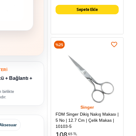
Sepete Ekle
%25
TERİ
ü + Bağlantı +
 birlikte
dır.
Singer
FDM Singer Dikiş Nakış Makası |
5 No | 12.7 Cm | Çelik Makas |
Aksesuar
10103-5
108
65 TL