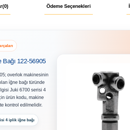
r
(0)
Ödeme Seçenekleri
arçaları
ne Bağı 122-56905
905; overlok makinesinin
ılan i̇ğne bağı türünde
gisi Juki 6700 serisi 4
için ürün kodu, makine
e kontrol edilmelidir.
isi 4 iplik iğne bağı