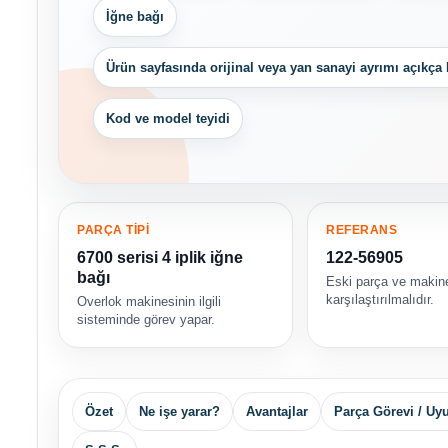
İğne bağı
Ürün sayfasında orijinal veya yan sanayi ayrımı açıkça 
Kod ve model teyidi
PARÇA TİPİ
REFERANS
6700 serisi 4 iplik iğne
122-56905
bağı
Eski parça ve makin
karşılaştırılmalıdır.
Overlok makinesinin ilgili
sisteminde görev yapar.
Özet
Ne işe yarar?
Avantajlar
Parça Görevi / U