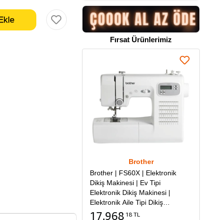
Fırsat Ürünlerimiz
Brother
Brother | FS60X | Elektronik
Dikiş Makinesi | Ev Tipi
Elektronik Dikiş Makinesi |
Elektronik Aile Tipi Dikiş
Makinesi
17.968
18 TL