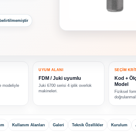
belirtilmemiştir
UYUM ALANI
SEÇİM KRİ
FDM / Juki uyumlu
Kod + Ölç
Model
e modeliyle
Juki 6700 serisi 4 iplik overlok
makineleri.
Fiziksel form
doğrulanmalı
yum
Kullanım Alanları
Galeri
Teknik Özellikler
Kurulum