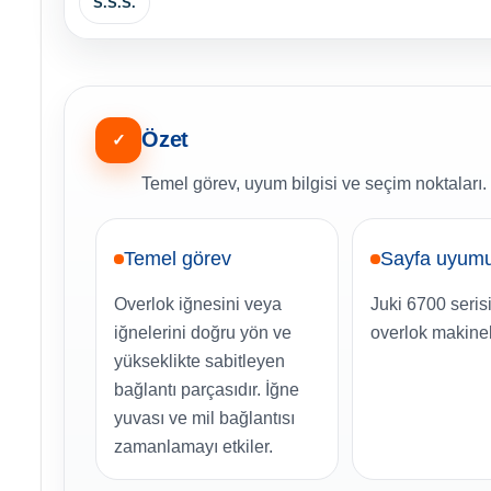
S.S.S.
Özet
✓
Temel görev, uyum bilgisi ve seçim noktaları.
Temel görev
Sayfa uyum
Overlok iğnesini veya
Juki 6700 serisi
iğnelerini doğru yön ve
overlok makinel
yükseklikte sabitleyen
bağlantı parçasıdır. İğne
yuvası ve mil bağlantısı
zamanlamayı etkiler.