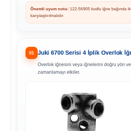
Önemli uyum notu:
122-56905 kodlu iğne bağında iki 
karşılaştırılmalıdır.
Juki 6700 Serisi 4 İplik Overlok İ
01
Overlok iğnesini veya iğnelerini doğru yön ve 
zamanlamayı etkiler.