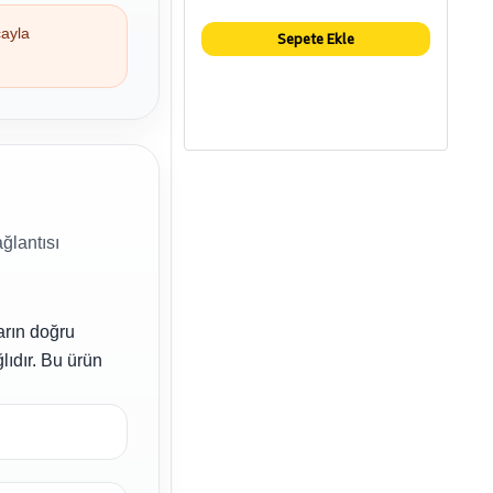
çayla
Sepete Ekle
ğlantısı
arın doğru
lıdır. Bu ürün