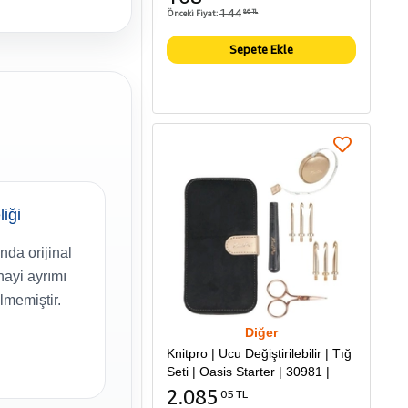
144
Önceki Fiyat:
86 TL
Sepete Ekle
liği
nda orijinal
ayi ayrımı
ilmemiştir.
Diğer
Knitpro | Ucu Değiştirilebilir | Tığ
Seti | Oasis Starter | 30981 |
2.085
05 TL