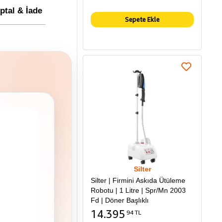
İptal & İade
Sepete Ekle
Silter
Silter | Firmini Askıda Ütüleme
Robotu | 1 Litre | Spr/Mn 2003
Fd | Döner Başlıklı
14.395
94 TL