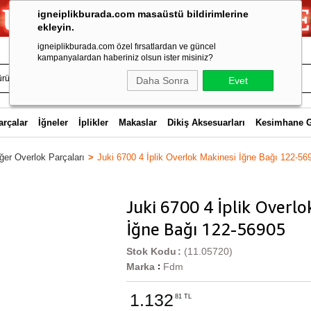
igneiplikburada.com masaüstü bildirimlerine
ekleyin.
igneiplikburada.com özel fırsatlardan ve güncel
kampanyalardan haberiniz olsun ister misiniz?
Daha Sonra
Evet
arçalar
İğneler
İplikler
Makaslar
Dikiş Aksesuarları
Kesimhane 
ğer Overlok Parçaları
Juki 6700 4 İplik Overlok Makinesi İğne Bağı 122-56
Juki 6700 4 İplik Overlo
İğne Bağı 122-56905
Stok Kodu
(11.05720)
Marka
Fdm
:
1.132
81 TL