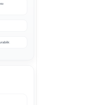
nsı
abilir.