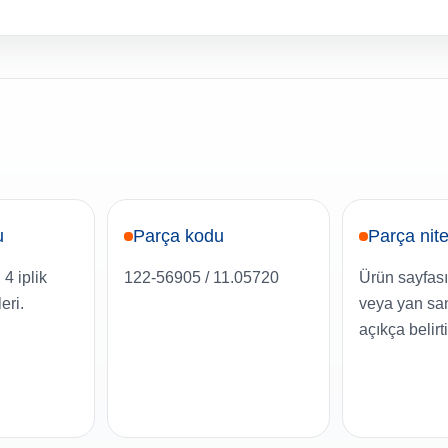
u
Parça kodu
Parça nite
 4 iplik
122-56905 / 11.05720
Ürün sayfası
eri.
veya yan san
açıkça belirt