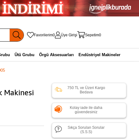
Favorilerim
0
Üye Girişi
Sepetim
0
Grubu
Ütü Grubu
Örgü Aksesuarları
Endüstriyel Makineler
905
750 TL ve Üzeri Kargo
k Makinesi
Bedava
Kolay iade ile daha
güvendesiniz
Sıkça Sorulan Sorular
(S.S.S)