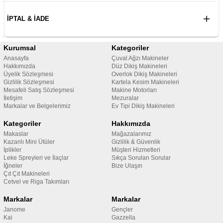
İPTAL & İADE
Kurumsal
Kategoriler
Anasayfa
Çuval Ağzı Makineler
Hakkımızda
Düz Dikiş Makineleri
Üyelik Sözleşmesi
Overlok Dikiş Makineleri
Gizlilik Sözleşmesi
Kartela Kesim Makineleri
Mesafeli Satış Sözleşmesi
Makine Motorları
İletişim
Mezuralar
Markalar ve Belgelerimiz
Ev Tipi Dikiş Makineleri
Kategoriler
Hakkımızda
Makaslar
Mağazalarımız
Kazanlı Mini Ütüler
Gizlilik & Güvenlik
İplikler
Müşteri Hizmetleri
Leke Spreyleri ve İlaçlar
Sıkça Sorulan Sorular
İğneler
Bize Ulaşın
Çıt Çıt Makineleri
Cetvel ve Riga Takımları
Markalar
Markalar
Janome
Gençler
Kai
Gazzella