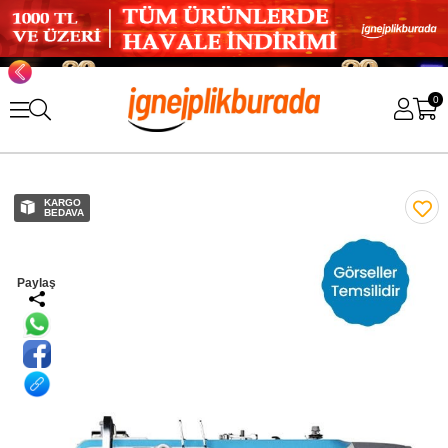
0
KARGO
BEDAVA
Paylaş