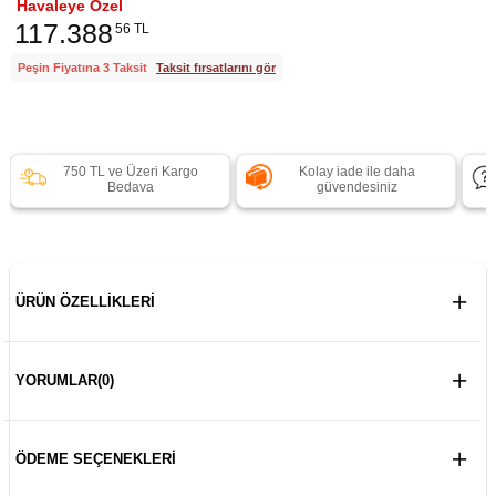
Havaleye Özel
117.388
56 TL
Peşin Fiyatına 3 Taksit
Taksit fırsatlarını gör
750 TL ve Üzeri Kargo
Kolay iade ile daha
Bedava
güvendesiniz
ÜRÜN ÖZELLIKLERI
YORUMLAR
(0)
ÖDEME SEÇENEKLERI