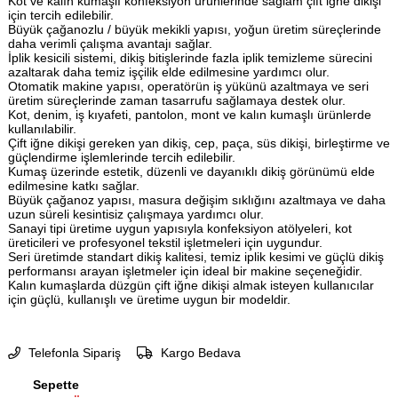
Kot ve kalın kumaşlı konfeksiyon ürünlerinde sağlam çift iğne dikişi
için tercih edilebilir.
Büyük çağanozlu / büyük mekikli yapısı, yoğun üretim süreçlerinde
daha verimli çalışma avantajı sağlar.
İplik kesicili sistemi, dikiş bitişlerinde fazla iplik temizleme sürecini
azaltarak daha temiz işçilik elde edilmesine yardımcı olur.
Otomatik makine yapısı, operatörün iş yükünü azaltmaya ve seri
üretim süreçlerinde zaman tasarrufu sağlamaya destek olur.
Kot, denim, iş kıyafeti, pantolon, mont ve kalın kumaşlı ürünlerde
kullanılabilir.
Çift iğne dikişi gereken yan dikiş, cep, paça, süs dikişi, birleştirme ve
güçlendirme işlemlerinde tercih edilebilir.
Kumaş üzerinde estetik, düzenli ve dayanıklı dikiş görünümü elde
edilmesine katkı sağlar.
Büyük çağanoz yapısı, masura değişim sıklığını azaltmaya ve daha
uzun süreli kesintisiz çalışmaya yardımcı olur.
Sanayi tipi üretime uygun yapısıyla konfeksiyon atölyeleri, kot
üreticileri ve profesyonel tekstil işletmeleri için uygundur.
Seri üretimde standart dikiş kalitesi, temiz iplik kesimi ve güçlü dikiş
performansı arayan işletmeler için ideal bir makine seçeneğidir.
Kalın kumaşlarda düzgün çift iğne dikişi almak isteyen kullanıcılar
için güçlü, kullanışlı ve üretime uygun bir modeldir.
Telefonla Sipariş
Kargo Bedava
Sepette