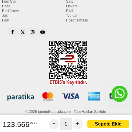
Fdm Star
Saip
Dose
Fiskars
Red Arrow
Pfaff
Juki
Typical
Fdm
Hoechstmass
© 2026 igneiplikburada.com - Tüm Hakları Saklıdır.
123.566
−
+
90 TL