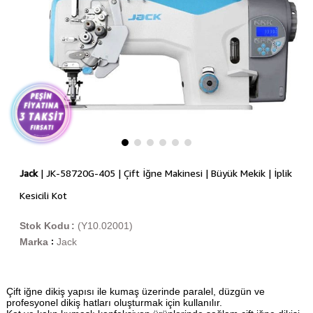
Jack
| JK-58720G-405 | Çift İğne Makinesi | Büyük Mekik | İplik
Kesicili Kot
Stok Kodu
(Y10.02001)
Marka
Jack
:
Çift iğne dikiş yapısı ile kumaş üzerinde paralel, düzgün ve
profesyonel dikiş hatları oluşturmak için kullanılır.