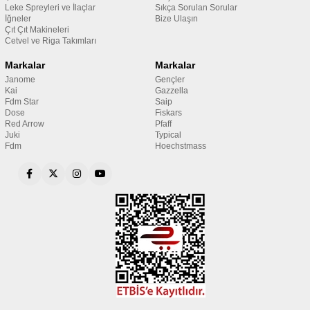
Leke Spreyleri ve İlaçlar
Sıkça Sorulan Sorular
İğneler
Bize Ulaşın
Çıt Çıt Makineleri
Cetvel ve Riga Takımları
Markalar
Markalar
Janome
Gençler
Kai
Gazzella
Fdm Star
Saip
Dose
Fiskars
Red Arrow
Pfaff
Juki
Typical
Fdm
Hoechstmass