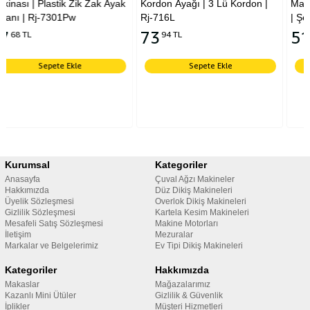
k Zak Ayak
Kordon Ayağı | 3 Lü Kordon |
Makinası | Gizli Fermua
Rj-716L
| Şeffaf | Rj-601
73
51
94 TL
83 TL
Sepete Ekle
Sepete Ekle
Kurumsal
Kategoriler
Anasayfa
Çuval Ağzı Makineler
Hakkımızda
Düz Dikiş Makineleri
Üyelik Sözleşmesi
Overlok Dikiş Makineleri
Gizlilik Sözleşmesi
Kartela Kesim Makineleri
Mesafeli Satış Sözleşmesi
Makine Motorları
İletişim
Mezuralar
Markalar ve Belgelerimiz
Ev Tipi Dikiş Makineleri
Kategoriler
Hakkımızda
Makaslar
Mağazalarımız
Kazanlı Mini Ütüler
Gizlilik & Güvenlik
İplikler
Müşteri Hizmetleri