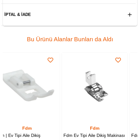
İPTAL & İADE
Bu Ürünü Alanlar Bunları da Aldı
Fdm
Fdm
iş
Fdm Ev Tipi Aile Dikiş Makinası
Fdm | Ev Tipi | Aile Diki