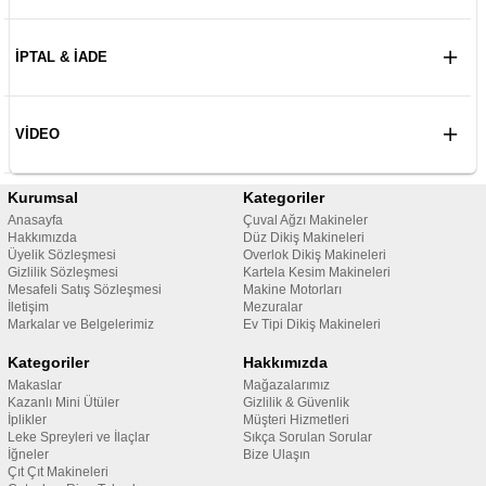
İPTAL & İADE
VIDEO
Kurumsal
Kategoriler
Anasayfa
Çuval Ağzı Makineler
Hakkımızda
Düz Dikiş Makineleri
Üyelik Sözleşmesi
Overlok Dikiş Makineleri
Gizlilik Sözleşmesi
Kartela Kesim Makineleri
Mesafeli Satış Sözleşmesi
Makine Motorları
İletişim
Mezuralar
Markalar ve Belgelerimiz
Ev Tipi Dikiş Makineleri
Kategoriler
Hakkımızda
Makaslar
Mağazalarımız
Kazanlı Mini Ütüler
Gizlilik & Güvenlik
İplikler
Müşteri Hizmetleri
Leke Spreyleri ve İlaçlar
Sıkça Sorulan Sorular
İğneler
Bize Ulaşın
Çıt Çıt Makineleri