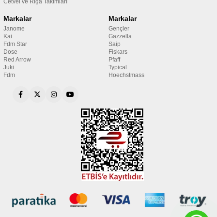
Cetvel ve Riga Takımları
Markalar
Markalar
Janome
Gençler
Kai
Gazzella
Fdm Star
Saip
Dose
Fiskars
Red Arrow
Pfaff
Juki
Typical
Fdm
Hoechstmass