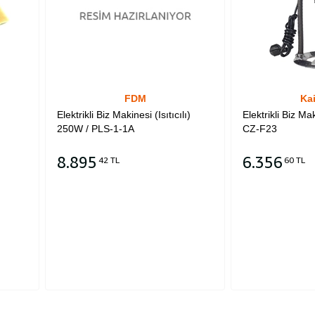
FDM
Ka
Elektrikli Biz Makinesi (Isıtıcılı)
Elektrikli Biz Maki
250W / PLS-1-1A
CZ-F23
8.895
6.356
42 TL
60 TL
Sepete Ekle
Sepete Ekle