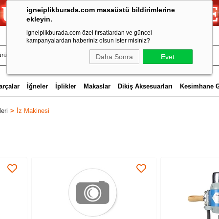
igneiplikburada.com masaüstü bildirimlerine
ekleyin.
igneiplikburada.com özel fırsatlardan ve güncel
kampanyalardan haberiniz olsun ister misiniz?
Daha Sonra
Evet
arçalar
İğneler
İplikler
Makaslar
Dikiş Aksesuarları
Kesimhane 
eri
İz Makinesi