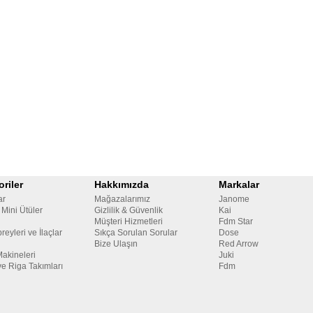
riler
Hakkımızda
Markalar
ar
Mağazalarımız
Janome
 Mini Ütüler
Gizlilik & Güvenlik
Kai
Müşteri Hizmetleri
Fdm Star
reyleri ve İlaçlar
Sıkça Sorulan Sorular
Dose
Bize Ulaşın
Red Arrow
Makineleri
Juki
ve Riga Takımları
Fdm