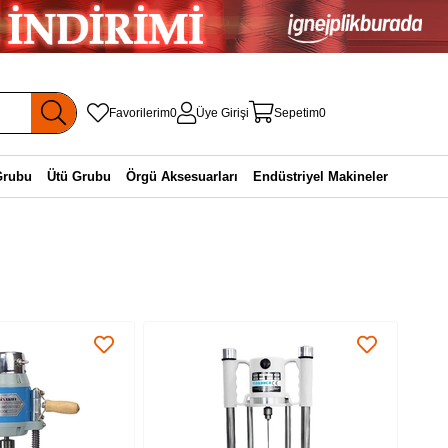
Favorilerim
0
Üye Girişi
Sepetim
0
Grubu
Ütü Grubu
Örgü Aksesuarları
Endüstriyel Makineler