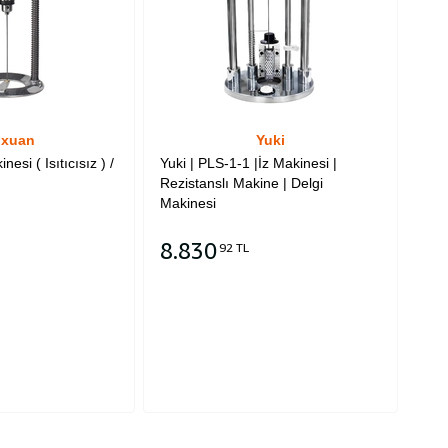
ixuan
Yuki
nesi ( Isıtıcısız ) /
Yuki | PLS-1-1 |İz Makinesi |
Rezistanslı Makine | Delgi
Makinesi
8.830
92 TL
Sepete Ekle