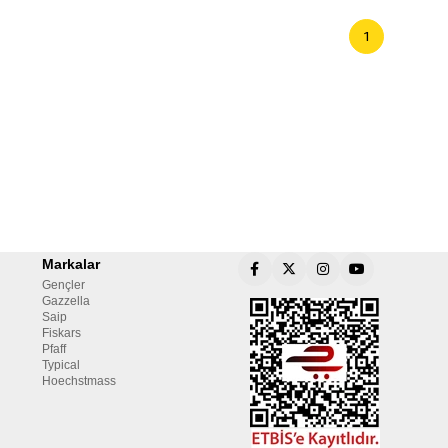
1
Markalar
Gençler
Gazzella
Saip
Fiskars
Pfaff
Typical
Hoechstmass