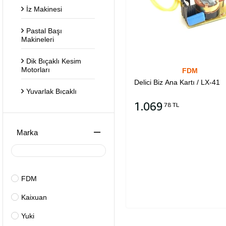
İz Makinesi
Pastal Başı
Makineleri
Dik Bıçaklı Kesim
Motorları
FDM
Delici Biz Ana Kartı / LX-41
Yuvarlak Bıçaklı
Kesim Motorları
1.069
78 TL
Kartela Kesim
Sepete Ekle
Makineleri
Marka
Otomatik Kesim
Makinesi
FDM
Biye Kesim
Makineleri
Kaixuan
Etiket Kesim
Yuki
Makineleri