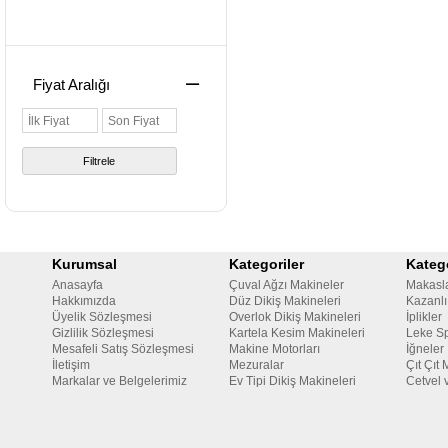
Hızar Makineleri
Diğer Kesim
Fiyat Aralığı
Makineleri
Filtrele
Kurumsal
Kategoriler
Katego
Anasayfa
Çuval Ağzı Makineler
Makasl
Hakkımızda
Düz Dikiş Makineleri
Kazanlı
Üyelik Sözleşmesi
Overlok Dikiş Makineleri
İplikler
Gizlilik Sözleşmesi
Kartela Kesim Makineleri
Leke Sp
Mesafeli Satış Sözleşmesi
Makine Motorları
İğneler
İletişim
Mezuralar
Çıt Çıt 
Markalar ve Belgelerimiz
Ev Tipi Dikiş Makineleri
Cetvel 