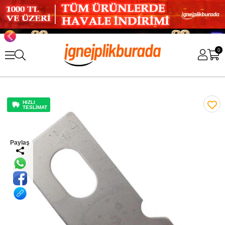
0
HIZLI
TESLİMAT
Paylaş