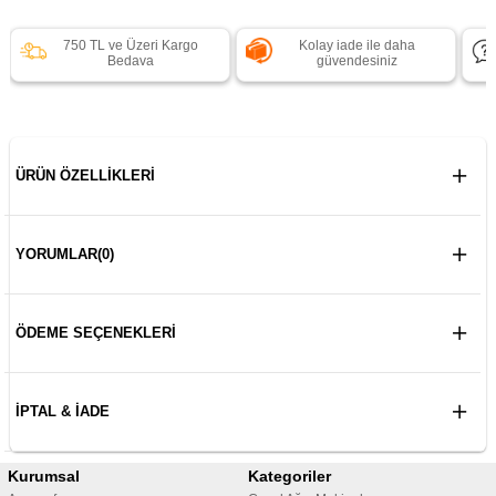
750 TL ve Üzeri Kargo
Kolay iade ile daha
Bedava
güvendesiniz
ÜRÜN ÖZELLIKLERI
YORUMLAR
(0)
ÖDEME SEÇENEKLERI
İPTAL & İADE
Kurumsal
Kategoriler