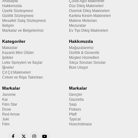
Anasayfa
Çuval Ağzı Makineler
Hakkımızda
Düz Dikiş Makineleri
Üyelik Sözleşmesi
Overlok Dikiş Makineleri
Gizlilik Sözleşmesi
Kartela Kesim Makineleri
Mesafeli Satış Sözleşmesi
Makine Motorları
İletişim
Mezuralar
Markalar ve Belgelerimiz
Ev Tipi Dikiş Makineleri
Kategoriler
Hakkımızda
Makaslar
Mağazalarımız
Kazanlı Mini Ütüler
Gizlilik & Güvenlik
İplikler
Müşteri Hizmetleri
Leke Spreyleri ve İlaçlar
Sıkça Sorulan Sorular
İğneler
Bize Ulaşın
Çıt Çıt Makineleri
Cetvel ve Riga Takımları
Markalar
Markalar
Janome
Gençler
Kai
Gazzella
Fdm Star
Saip
Dose
Fiskars
Red Arrow
Pfaff
Juki
Typical
Fdm
Hoechstmass