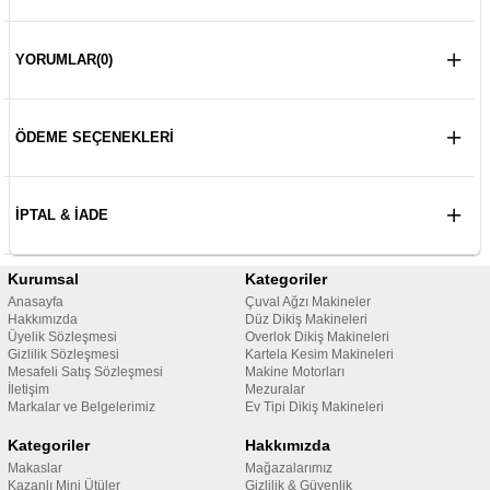
YORUMLAR
(0)
ÖDEME SEÇENEKLERI
İPTAL & İADE
Kurumsal
Kategoriler
Anasayfa
Çuval Ağzı Makineler
Hakkımızda
Düz Dikiş Makineleri
Üyelik Sözleşmesi
Overlok Dikiş Makineleri
Gizlilik Sözleşmesi
Kartela Kesim Makineleri
Mesafeli Satış Sözleşmesi
Makine Motorları
İletişim
Mezuralar
Markalar ve Belgelerimiz
Ev Tipi Dikiş Makineleri
Kategoriler
Hakkımızda
Makaslar
Mağazalarımız
Kazanlı Mini Ütüler
Gizlilik & Güvenlik