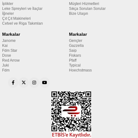
İplikler
Müşteri Hizmetleri
Leke Spreyleri ve İlaçlar
Sıkça Sorulan Sorular
İğneler
Bize Ulaşın
Çıt Çıt Makineleri
Cetvel ve Riga Takımları
Markalar
Markalar
Janome
Gençler
Kai
Gazzella
Fdm Star
Saip
Dose
Fiskars
Red Arrow
Pfaff
Juki
Typical
Fdm
Hoechstmass