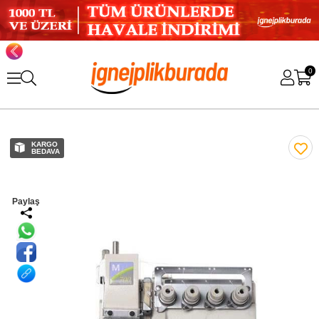
0
KARGO
BEDAVA
Paylaş