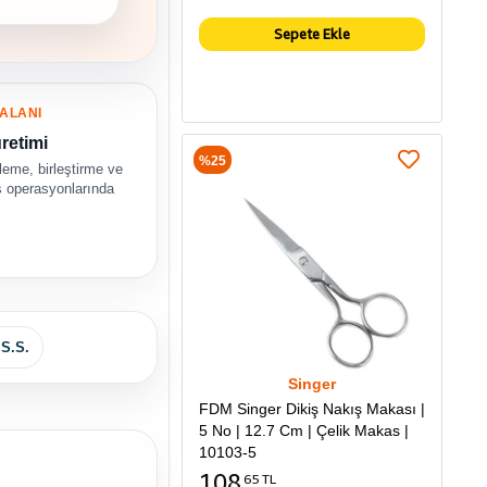
Sepete Ekle
ALANI
retimi
%25
eme, birleştirme ve
ş operasyonlarında
.S.S.
Singer
FDM Singer Dikiş Nakış Makası |
5 No | 12.7 Cm | Çelik Makas |
10103-5
108
65 TL