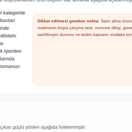
el kategoride
llanılan
Dikkat edilmesi gereken nokta:
Satın alma önce
makinenin boşta çalışma testi, numune dikişi, gen
sinde
ses/titreşim durumu ve teslim kapsamı mutlaka kont
ilebilir.
ar
k işlemleri
mlarında
rformansın
ıkan güçlü yönleri aşağıda listelenmiştir.