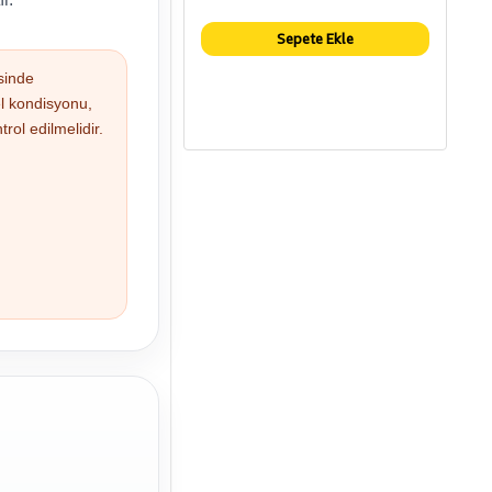
Sepete Ekle
sinde
el kondisyonu,
rol edilmelidir.