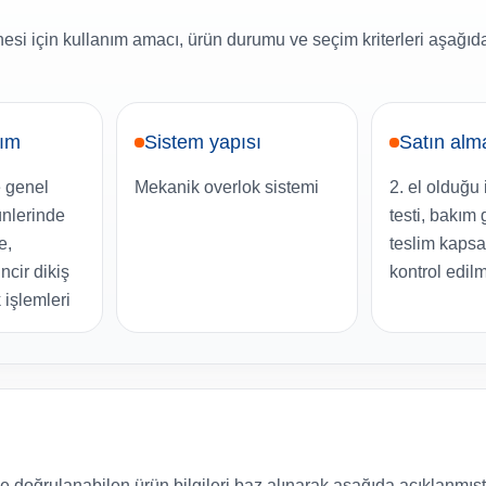
nesi için kullanım amacı, ürün durumu ve seçim kriterleri aşağıd
nım
Sistem yapısı
Satın alm
 genel
Mekanik overlok sistemi
2. el olduğu 
ünlerinde
testi, bakım
e,
teslim kapsa
ncir dikiş
kontrol edilm
 işlemleri
e doğrulanabilen ürün bilgileri baz alınarak aşağıda açıklanmıştı