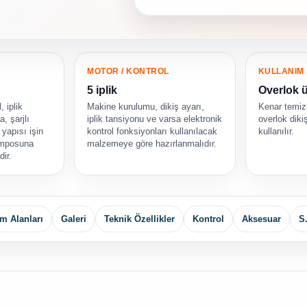
MOTOR / KONTROL
KULLANIM 
5 iplik
Overlok ü
, iplik
Makine kurulumu, dikiş ayarı,
Kenar temizl
, şarjlı
iplik tansiyonu ve varsa elektronik
overlok diki
yapısı işin
kontrol fonksiyonları kullanılacak
kullanılır.
temposuna
malzemeye göre hazırlanmalıdır.
dir.
m Alanları
Galeri
Teknik Özellikler
Kontrol
Aksesuar
S