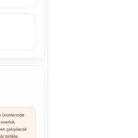
 ürünlerinde
i overlok
rken çalışılacak
ı birlikte