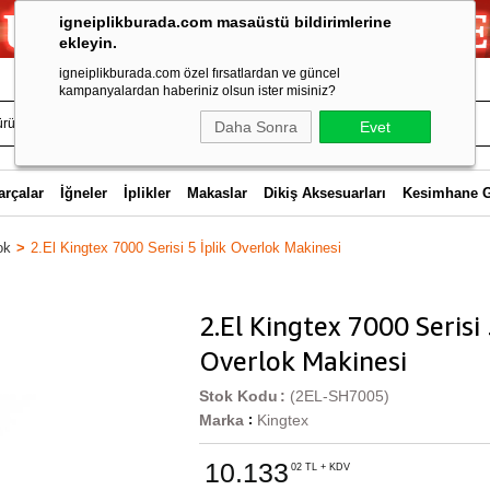
igneiplikburada.com masaüstü bildirimlerine
ekleyin.
igneiplikburada.com özel fırsatlardan ve güncel
kampanyalardan haberiniz olsun ister misiniz?
Daha Sonra
Evet
arçalar
İğneler
İplikler
Makaslar
Dikiş Aksesuarları
Kesimhane 
ok
2.El Kingtex 7000 Serisi 5 İplik Overlok Makinesi
2.El Kingtex 7000 Serisi 
Overlok Makinesi
Stok Kodu
(2EL-SH7005)
Marka
Kingtex
:
10.133
02 TL + KDV