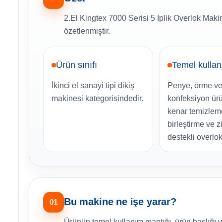
2.El Kingtex 7000 Serisi 5 İplik Overlok Maki
özetlenmiştir.
Ürün sınıfı
Temel kulla
İkinci el sanayi tipi dikiş
Penye, örme ve
makinesi kategorisindedir.
konfeksiyon ür
kenar temizlem
birleştirme ve zi
destekli overlok
Bu makine ne işe yarar?
01
Ürünün temel kullanım mantığı, ürün başlığı v