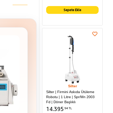
Sepete Ekle
Silter
Silter | Firmini Askıda Ütüleme
Robotu | 1 Litre | Spr/Mn 2003
Fd | Döner Başlıklı
14.395
94 TL