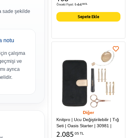
144
Önceki Fiyat:
86 TL
a sade şekilde
Sepete Ekle
a notu
için çalışma
 geçmişi ve
mı ayrıca
elidir.
Diğer
Knitpro | Ucu Değiştirilebilir | Tığ
Seti | Oasis Starter | 30981 |
2.085
05 TL
r.