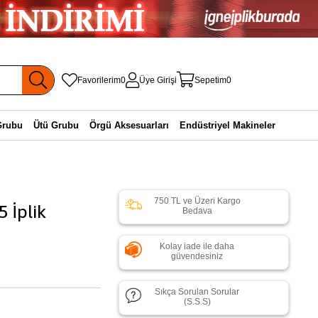
Favorilerim
0
Üye Girişi
Sepetim
0
Grubu
Ütü Grubu
Örgü Aksesuarları
Endüstriyel Makineler
750 TL ve Üzeri Kargo
5 İplik
Bedava
Kolay iade ile daha
güvendesiniz
Sıkça Sorulan Sorular
(S.S.S)