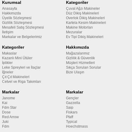
Kurumsal
Kategoriler
Anasayfa
Çuval Ağzı Makineler
Hakkımızda
Düz Dikiş Makineleri
Üyelik Sözleşmesi
Overlok Dikiş Makineleri
Gizlilik Sözleşmesi
Kartela Kesim Makineleri
Mesafeli Satış Sözleşmesi
Makine Motorları
İletişim
Mezuralar
Markalar ve Belgelerimiz
Ev Tipi Dikiş Makineleri
Kategoriler
Hakkımızda
Makaslar
Mağazalarımız
Kazanlı Mini Ütüler
Gizlilik & Güvenlik
İplikler
Müşteri Hizmetleri
Leke Spreyleri ve İlaçlar
Sıkça Sorulan Sorular
İğneler
Bize Ulaşın
Çıt Çıt Makineleri
Cetvel ve Riga Takımları
Markalar
Markalar
Janome
Gençler
Kai
Gazzella
Fdm Star
Saip
Dose
Fiskars
Red Arrow
Pfaff
Juki
Typical
Fdm
Hoechstmass