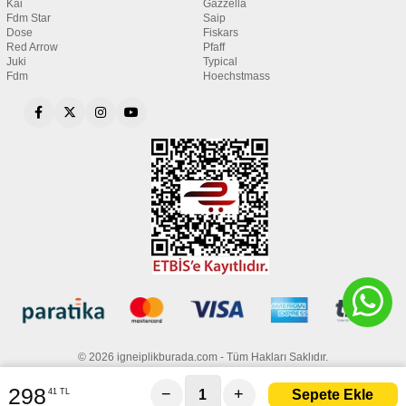
Kai
Gazzella
Fdm Star
Saip
Dose
Fiskars
Red Arrow
Pfaff
Juki
Typical
Fdm
Hoechstmass
© 2026 igneiplikburada.com - Tüm Hakları Saklıdır.
298
−
+
41 TL