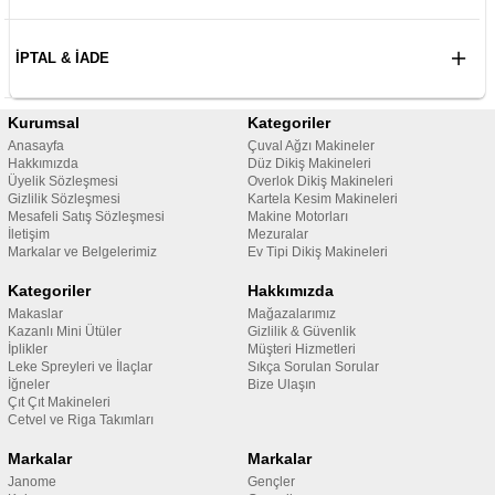
İPTAL & İADE
Kurumsal
Kategoriler
Anasayfa
Çuval Ağzı Makineler
Hakkımızda
Düz Dikiş Makineleri
Üyelik Sözleşmesi
Overlok Dikiş Makineleri
Gizlilik Sözleşmesi
Kartela Kesim Makineleri
Mesafeli Satış Sözleşmesi
Makine Motorları
İletişim
Mezuralar
Markalar ve Belgelerimiz
Ev Tipi Dikiş Makineleri
Kategoriler
Hakkımızda
Makaslar
Mağazalarımız
Kazanlı Mini Ütüler
Gizlilik & Güvenlik
İplikler
Müşteri Hizmetleri
Leke Spreyleri ve İlaçlar
Sıkça Sorulan Sorular
İğneler
Bize Ulaşın
Çıt Çıt Makineleri
Cetvel ve Riga Takımları
Markalar
Markalar
Janome
Gençler