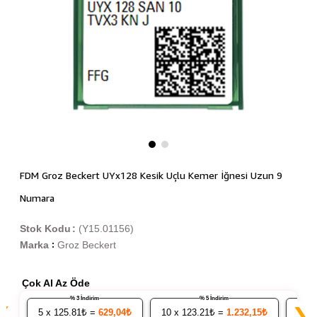
FDM Groz Beckert UYx128 Kesik Uçlu Kemer İğnesi Uzun 9
Numara
Stok Kodu
(Y15.01156)
Marka
Groz Beckert
:
Çok Al Az Öde
% 3 İndirim
% 5 İndirim
❮
❯
5
x 125.81₺ =
629,04₺
10
x 123.21₺ =
1.232,15₺
20
x