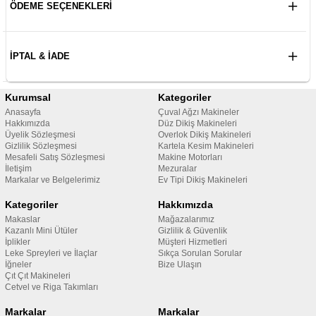
ÖDEME SEÇENEKLERI
İPTAL & İADE
Kurumsal
Kategoriler
Anasayfa
Çuval Ağzı Makineler
Hakkımızda
Düz Dikiş Makineleri
Üyelik Sözleşmesi
Overlok Dikiş Makineleri
Gizlilik Sözleşmesi
Kartela Kesim Makineleri
Mesafeli Satış Sözleşmesi
Makine Motorları
İletişim
Mezuralar
Markalar ve Belgelerimiz
Ev Tipi Dikiş Makineleri
Kategoriler
Hakkımızda
Makaslar
Mağazalarımız
Kazanlı Mini Ütüler
Gizlilik & Güvenlik
İplikler
Müşteri Hizmetleri
Leke Spreyleri ve İlaçlar
Sıkça Sorulan Sorular
İğneler
Bize Ulaşın
Çıt Çıt Makineleri
Cetvel ve Riga Takımları
Markalar
Markalar