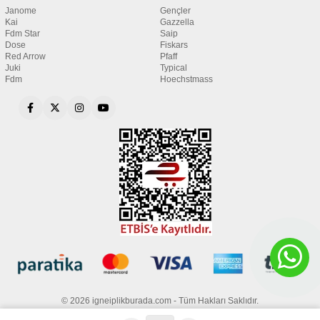
Janome
Gençler
Kai
Gazzella
Fdm Star
Saip
Dose
Fiskars
Red Arrow
Pfaff
Juki
Typical
Fdm
Hoechstmass
© 2026 igneiplikburada.com - Tüm Hakları Saklıdır.