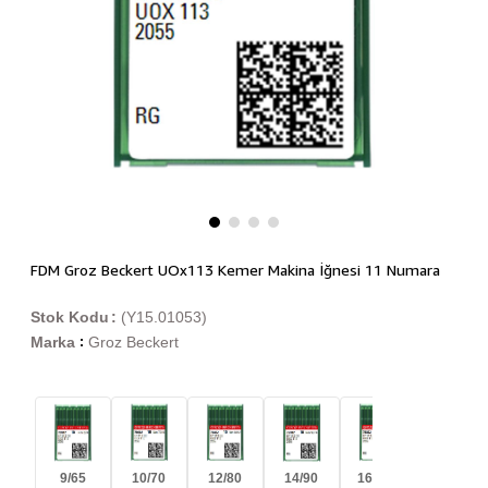
FDM Groz Beckert UOx113 Kemer Makina İğnesi 11 Numara
Stok Kodu
(Y15.01053)
Marka
Groz Beckert
:
9/65
10/70
12/80
14/90
16/100
18/110