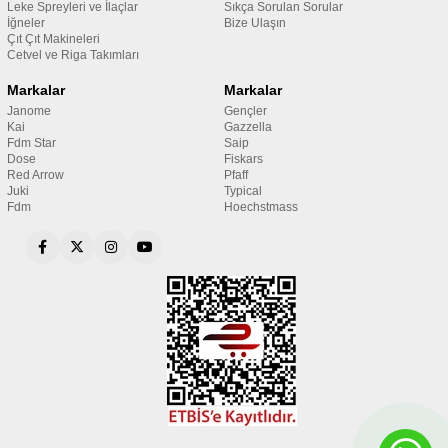
Leke Spreyleri ve İlaçlar
Sıkça Sorulan Sorular
İğneler
Bize Ulaşın
Çıt Çıt Makineleri
Cetvel ve Riga Takımları
Markalar
Markalar
Janome
Gençler
Kai
Gazzella
Fdm Star
Saip
Dose
Fiskars
Red Arrow
Pfaff
Juki
Typical
Fdm
Hoechstmass