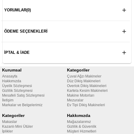
YORUMLAR
(0)
ÖDEME SEÇENEKLERI
İPTAL & İADE
Kurumsal
Kategoriler
Anasayfa
Çuval Ağzı Makineler
Hakkımızda
Düz Dikiş Makineleri
Üyelik Sözleşmesi
Overlok Dikiş Makineleri
Gizlilik Sözleşmesi
Kartela Kesim Makineleri
Mesafeli Satış Sözleşmesi
Makine Motorları
İletişim
Mezuralar
Markalar ve Belgelerimiz
Ev Tipi Dikiş Makineleri
Kategoriler
Hakkımızda
Makaslar
Mağazalarımız
Kazanlı Mini Ütüler
Gizlilik & Güvenlik
İplikler
Müşteri Hizmetleri