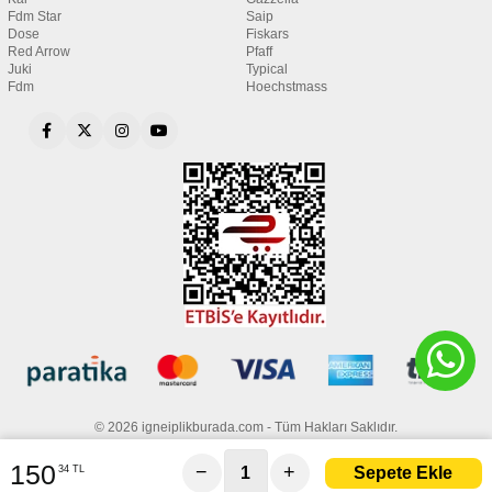
Fdm Star
Saip
Dose
Fiskars
Red Arrow
Pfaff
Juki
Typical
Fdm
Hoechstmass
© 2026 igneiplikburada.com - Tüm Hakları Saklıdır.
150
−
+
34 TL