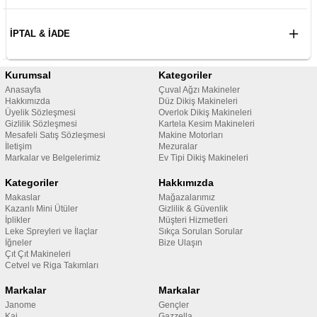
İPTAL & İADE
Kurumsal
Kategoriler
Anasayfa
Çuval Ağzı Makineler
Hakkımızda
Düz Dikiş Makineleri
Üyelik Sözleşmesi
Overlok Dikiş Makineleri
Gizlilik Sözleşmesi
Kartela Kesim Makineleri
Mesafeli Satış Sözleşmesi
Makine Motorları
İletişim
Mezuralar
Markalar ve Belgelerimiz
Ev Tipi Dikiş Makineleri
Kategoriler
Hakkımızda
Makaslar
Mağazalarımız
Kazanlı Mini Ütüler
Gizlilik & Güvenlik
İplikler
Müşteri Hizmetleri
Leke Spreyleri ve İlaçlar
Sıkça Sorulan Sorular
İğneler
Bize Ulaşın
Çıt Çıt Makineleri
Cetvel ve Riga Takımları
Markalar
Markalar
Janome
Gençler
Kai
Gazzella