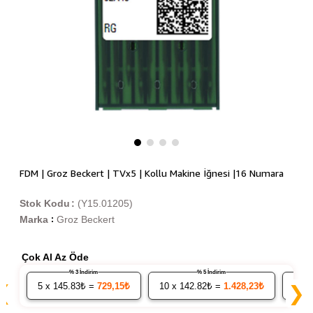
FDM | Groz Beckert | TVx5 | Kollu Makine İğnesi |16 Numara
Stok Kodu
(Y15.01205)
Marka
Groz Beckert
:
Çok Al Az Öde
% 3 İndirim
% 5 İndirim
5
x 145.83₺ =
729,15₺
10
x 142.82₺ =
1.428,23₺
20
x
❮
❯