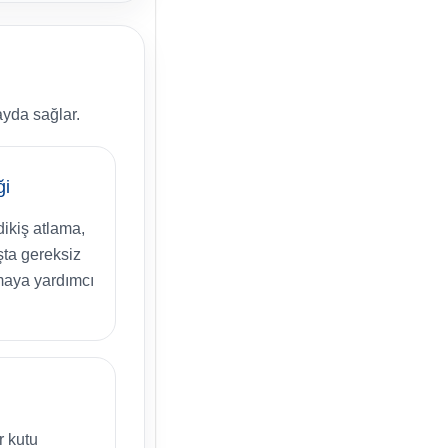
ayda sağlar.
ği
dikiş atlama,
şta gereksiz
tmaya yardımcı
r kutu