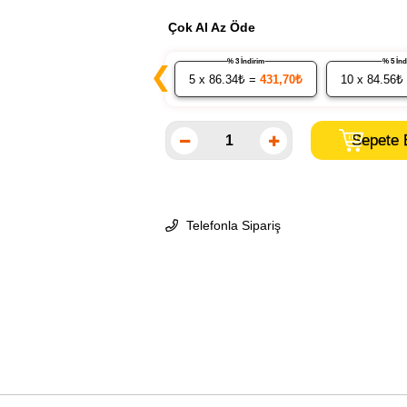
Çok Al Az Öde
% 3 İndirim
% 5 İ
❮
5
x 86.34₺ =
431,70₺
10
x 84.56₺
Telefonla Sipariş