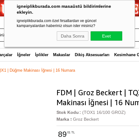
igneiplikburada.com masaüstü bildirimlerine
ekleyin.
igneiplikburada.com özel fırsatlardan ve güncel
kampanyalardan haberiniz olsun ister misiniz?
Daha Sonra
Evet
arçalar
İğneler
İplikler
Makaslar
Dikiş Aksesuarları
Kesimhane 
QX1 | Düğme Makinası İğnesi | 16 Numara
FDM | Groz Beckert | T
Makinası İğnesi | 16 Nu
Stok Kodu
(TOX1 16/100 GROZ)
Marka
Groz Beckert
:
89
01 TL