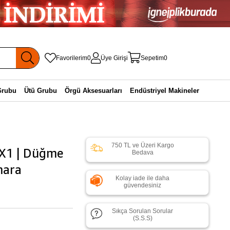
Favorilerim
0
Üye Girişi
Sepetim
0
Grubu
Ütü Grubu
Örgü Aksesuarları
Endüstriyel Makineler
750 TL ve Üzeri Kargo
QX1 | Düğme
Bedava
mara
Kolay iade ile daha
güvendesiniz
Sıkça Sorulan Sorular
(S.S.S)