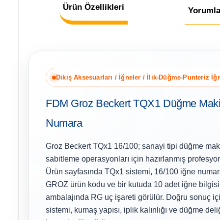
Ürün Özellikleri
Yorumla
Dikiş Aksesuarları / İğneler / İlik-Düğme-Punteriz İğ
FDM Groz Beckert TQX1 Düğme Makin
Numara
Groz Beckert TQx1 16/100; sanayi tipi düğme ma
sabitleme operasyonları için hazırlanmış profesyon
Ürün sayfasında TQx1 sistemi, 16/100 iğne numa
GROZ ürün kodu ve bir kutuda 10 adet iğne bilgisi y
ambalajında RG uç işareti görülür. Doğru sonuç iç
sistemi, kumaş yapısı, iplik kalınlığı ve düğme deliğ