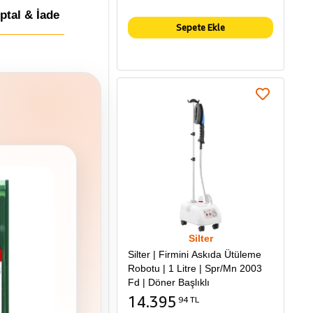
İptal & İade
Sepete Ekle
Silter
Silter | Firmini Askıda Ütüleme
Robotu | 1 Litre | Spr/Mn 2003
Fd | Döner Başlıklı
14.395
94 TL