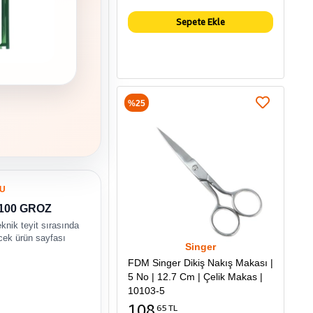
Sepete Ekle
%25
U
/100 GROZ
eknik teyit sırasında
ecek ürün sayfası
Singer
FDM Singer Dikiş Nakış Makası |
5 No | 12.7 Cm | Çelik Makas |
10103-5
108
65 TL