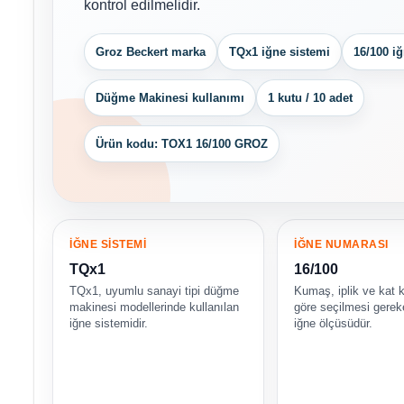
kontrol edilmelidir.
Groz Beckert marka
TQx1 iğne sistemi
16/100 i
Düğme Makinesi kullanımı
1 kutu / 10 adet
Ürün kodu: TOX1 16/100 GROZ
İĞNE SİSTEMİ
İĞNE NUMARASI
TQx1
16/100
TQx1, uyumlu sanayi tipi düğme
Kumaş, iplik ve kat k
makinesi modellerinde kullanılan
göre seçilmesi gere
iğne sistemidir.
iğne ölçüsüdür.