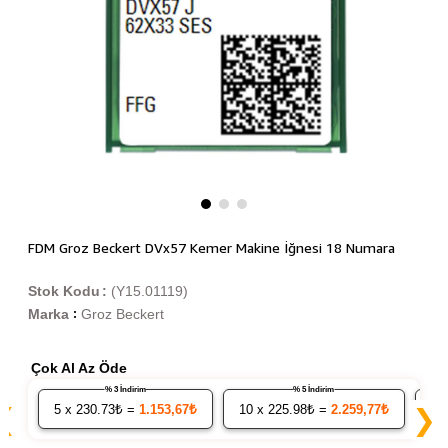
FDM Groz Beckert DVx57 Kemer Makine İğnesi 18 Numara
Stok Kodu
(Y15.01119)
Marka
Groz Beckert
:
Çok Al Az Öde
% 3 İndirim
% 5 İndirim
5
x 230.73₺ =
1.153,67₺
10
x 225.98₺ =
2.259,77₺
20
❮
❯