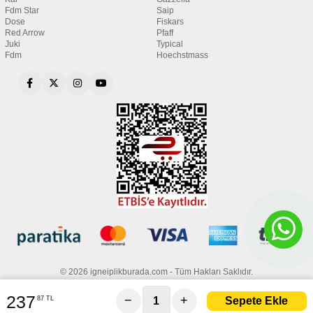
Fdm Star
Saip
Dose
Fiskars
Red Arrow
Pfaff
Juki
Typical
Fdm
Hoechstmass
© 2026 igneiplikburada.com - Tüm Hakları Saklıdır.
237
−
+
87 TL