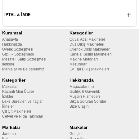
İPTAL & İADE
Kurumsal
Kategoriler
Anasayfa
Çuval Ağzı Makineler
Hakkımızda
Düz Dikiş Makineleri
Üyelik Sözleşmesi
Overlok Dikiş Makineleri
Gizlilik Sözleşmesi
Kartela Kesim Makineleri
Mesafeli Satış Sözleşmesi
Makine Motorları
İletişim
Mezuralar
Markalar ve Belgelerimiz
Ev Tipi Dikiş Makineleri
Kategoriler
Hakkımızda
Makaslar
Mağazalarımız
Kazanlı Mini Ütüler
Gizlilik & Güvenlik
İplikler
Müşteri Hizmetleri
Leke Spreyleri ve İlaçlar
Sıkça Sorulan Sorular
İğneler
Bize Ulaşın
Çıt Çıt Makineleri
Cetvel ve Riga Takımları
Markalar
Markalar
Janome
Gençler
Kai
Gazzella