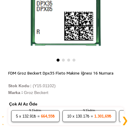
FDM Groz Beckert Dpx35 Fleto Makine İğnesi 16 Numara
Stok Kodu
(Y15.01102)
Marka
Groz Beckert
:
Çok Al Az Öde
% 3 İndirim
% 5 İndirim
5
x 132.91₺ =
664,55₺
10
x 130.17₺ =
1.301,69₺
20
x
❮
❯