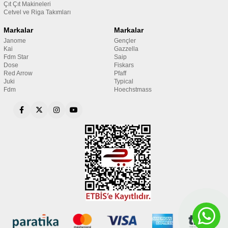
Çıt Çıt Makineleri
Cetvel ve Riga Takımları
Markalar
Markalar
Janome
Gençler
Kai
Gazzella
Fdm Star
Saip
Dose
Fiskars
Red Arrow
Pfaff
Juki
Typical
Fdm
Hoechstmass