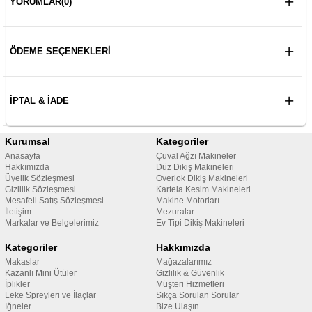
YORUMLAR
(0)
ÖDEME SEÇENEKLERI
İPTAL & İADE
Kurumsal
Kategoriler
Anasayfa
Çuval Ağzı Makineler
Hakkımızda
Düz Dikiş Makineleri
Üyelik Sözleşmesi
Overlok Dikiş Makineleri
Gizlilik Sözleşmesi
Kartela Kesim Makineleri
Mesafeli Satış Sözleşmesi
Makine Motorları
İletişim
Mezuralar
Markalar ve Belgelerimiz
Ev Tipi Dikiş Makineleri
Kategoriler
Hakkımızda
Makaslar
Mağazalarımız
Kazanlı Mini Ütüler
Gizlilik & Güvenlik
İplikler
Müşteri Hizmetleri
Leke Spreyleri ve İlaçlar
Sıkça Sorulan Sorular
İğneler
Bize Ulaşın