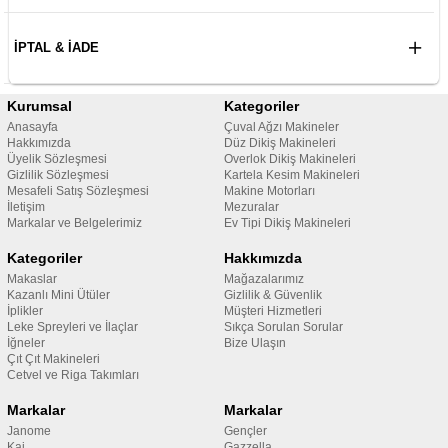
İPTAL & İADE
Kurumsal
Kategoriler
Anasayfa
Çuval Ağzı Makineler
Hakkımızda
Düz Dikiş Makineleri
Üyelik Sözleşmesi
Overlok Dikiş Makineleri
Gizlilik Sözleşmesi
Kartela Kesim Makineleri
Mesafeli Satış Sözleşmesi
Makine Motorları
İletişim
Mezuralar
Markalar ve Belgelerimiz
Ev Tipi Dikiş Makineleri
Kategoriler
Hakkımızda
Makaslar
Mağazalarımız
Kazanlı Mini Ütüler
Gizlilik & Güvenlik
İplikler
Müşteri Hizmetleri
Leke Spreyleri ve İlaçlar
Sıkça Sorulan Sorular
İğneler
Bize Ulaşın
Çıt Çıt Makineleri
Cetvel ve Riga Takımları
Markalar
Markalar
Janome
Gençler
Kai
Gazzella