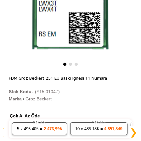
FDM Groz Beckert 251 EU Baskı İğnesi 11 Numara
Stok Kodu
(Y15.01047)
Marka
Groz Beckert
:
Çok Al Az Öde
% 3 İndirim
% 5 İndirim
5
x 495.40₺ =
2.476,99₺
10
x 485.18₺ =
4.851,84₺
20
❮
❯