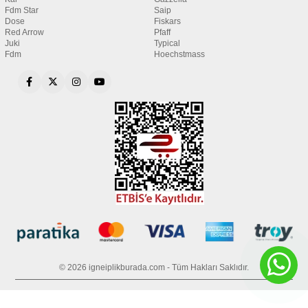
Fdm Star
Saip
Dose
Fiskars
Red Arrow
Pfaff
Juki
Typical
Fdm
Hoechstmass
© 2026 igneiplikburada.com - Tüm Hakları Saklıdır.