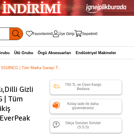
Favorilerim
0
Üye Girişi
Sepetim
0
Grubu
Ütü Grubu
Örgü Aksesuarları
Endüstriyel Makineler
 | S518NCG | Tüm Marka Sanayi T...
750 TL ve Üzeri Kargo
Dilli Gizli
Bedava
G | Tüm
Kolay iade ile daha
ikiş
güvendesiniz
r.EverPeak
Sıkça Sorulan Sorular
(S.S.S)