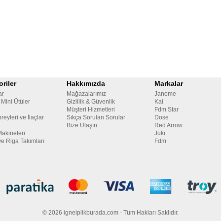
riler
Hakkımızda
Markalar
ar
Mağazalarımız
Janome
 Mini Ütüler
Gizlilik & Güvenlik
Kai
Müşteri Hizmetleri
Fdm Star
reyleri ve İlaçlar
Sıkça Sorulan Sorular
Dose
Bize Ulaşın
Red Arrow
Makineleri
Juki
ve Riga Takımları
Fdm
© 2026 igneiplikburada.com - Tüm Hakları Saklıdır.