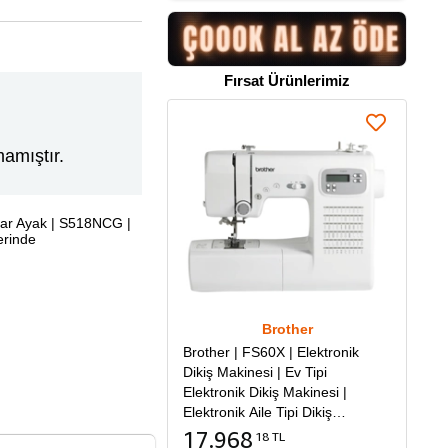
Fırsat Ürünlerimiz
amıştır.
muar Ayak | S518NCG |
erinde
Brother
Brother | FS60X | Elektronik
Dikiş Makinesi | Ev Tipi
Elektronik Dikiş Makinesi |
Elektronik Aile Tipi Dikiş
Makinesi
17.968
18 TL