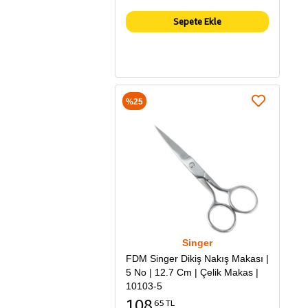
Sepete Ekle
%25
Singer
FDM Singer Dikiş Nakış Makası |
5 No | 12.7 Cm | Çelik Makas |
10103-5
108
65 TL