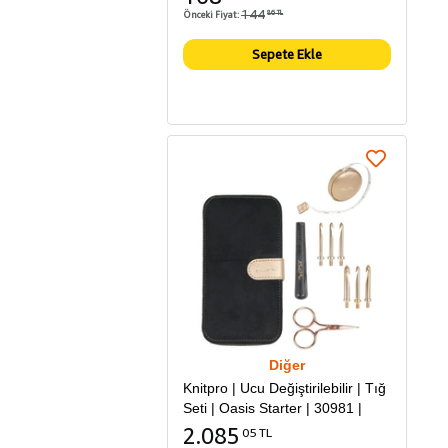
144
Önceki Fiyat:
86 TL
Sepete Ekle
Diğer
Knitpro | Ucu Değiştirilebilir | Tığ
Seti | Oasis Starter | 30981 |
2.085
05 TL