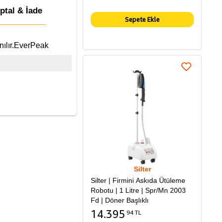
İptal & İade
Sepete Ekle
nılır.EverPeak
Silter
Silter | Firmini Askıda Ütüleme
Robotu | 1 Litre | Spr/Mn 2003
Fd | Döner Başlıklı
14.395
94 TL