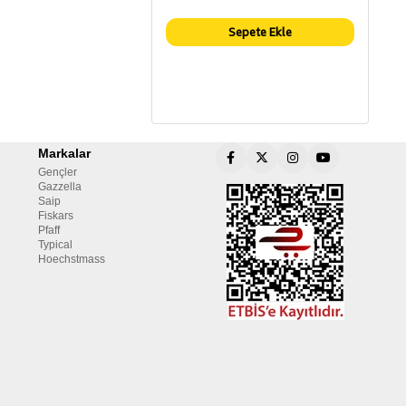
Sepete Ekle
Markalar
Gençler
Gazzella
Saip
Fiskars
Pfaff
Typical
Hoechstmass