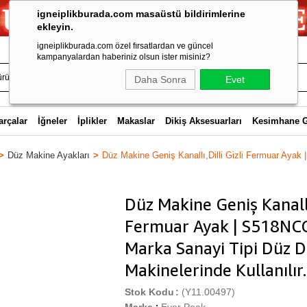
igneiplikburada.com masaüstü bildirimlerine
ekleyin.
igneiplikburada.com özel fırsatlardan ve güncel
kampanyalardan haberiniz olsun ister misiniz?
Daha Sonra
Evet
arçalar
İğneler
İplikler
Makaslar
Dikiş Aksesuarları
Kesimhane 
Düz Makine Ayakları
Düz Makine Geniş Kanallı,Dilli Gizli Fermuar Ayak
Düz Makine Geniş Kanallı,
Fermuar Ayak | S518NC
Marka Sanayi Tipi Düz D
Makinelerinde Kullanılı
Stok Kodu
(Y11.00497)