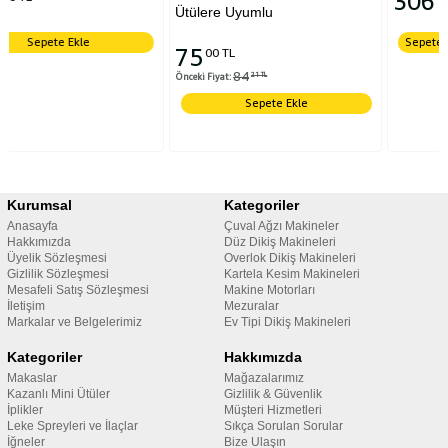
306
Ütülere Uyumlu
Sepete Ekle
75
00 TL
84
Önceki Fiyat:
21 TL
Sepete Ekle
Kurumsal
Kategoriler
Anasayfa
Çuval Ağzı Makineler
Hakkımızda
Düz Dikiş Makineleri
Üyelik Sözleşmesi
Overlok Dikiş Makineleri
Gizlilik Sözleşmesi
Kartela Kesim Makineleri
Mesafeli Satış Sözleşmesi
Makine Motorları
İletişim
Mezuralar
Markalar ve Belgelerimiz
Ev Tipi Dikiş Makineleri
Kategoriler
Hakkımızda
Makaslar
Mağazalarımız
Kazanlı Mini Ütüler
Gizlilik & Güvenlik
İplikler
Müşteri Hizmetleri
Leke Spreyleri ve İlaçlar
Sıkça Sorulan Sorular
İğneler
Bize Ulaşın