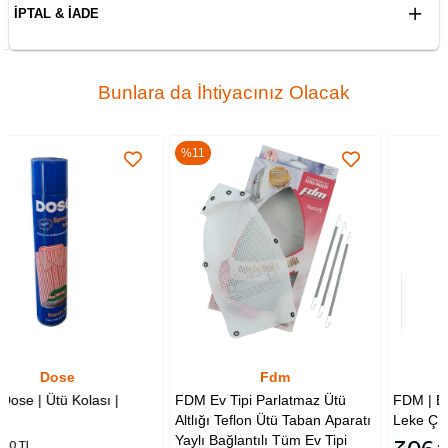
İPTAL & İADE
Bunlara da İhtiyacınız Olacak
%11
Fdm
Blue Bird
FDM Ev Tipi Parlatmaz Ütü
FDM | Blue Bird | Spot Lifter 
Altlığı Teflon Ütü Taban Aparatı
Leke Çıkarıcı Sprey 500 ml
Yaylı Bağlantılı Tüm Ev Tipi
40 TL