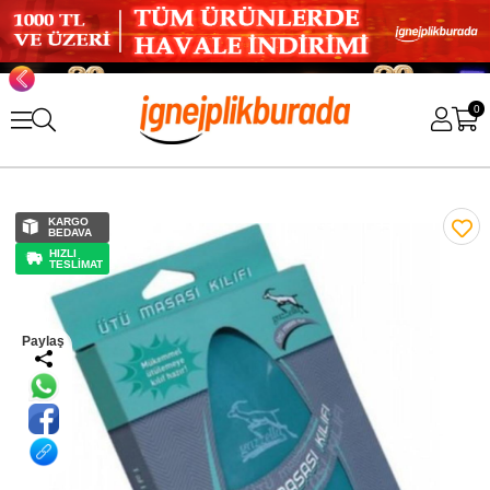
0
KARGO
BEDAVA
HIZLI
TESLİMAT
Paylaş