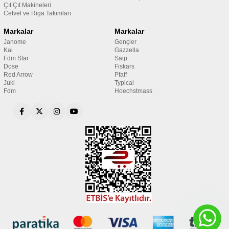
Çıt Çıt Makineleri
Cetvel ve Riga Takımları
Markalar
Markalar
Janome
Gençler
Kai
Gazzella
Fdm Star
Saip
Dose
Fiskars
Red Arrow
Pfaff
Juki
Typical
Fdm
Hoechstmass