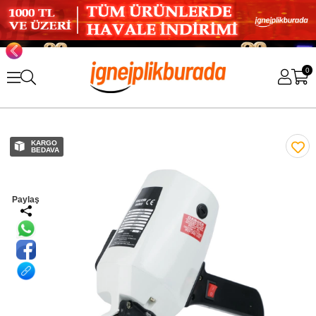
0
KARGO
BEDAVA
Paylaş