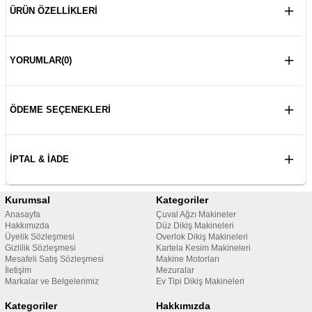
ÜRÜN ÖZELLIKLERI
YORUMLAR
(0)
ÖDEME SEÇENEKLERI
İPTAL & İADE
Kurumsal
Kategoriler
Anasayfa
Çuval Ağzı Makineler
Hakkımızda
Düz Dikiş Makineleri
Üyelik Sözleşmesi
Overlok Dikiş Makineleri
Gizlilik Sözleşmesi
Kartela Kesim Makineleri
Mesafeli Satış Sözleşmesi
Makine Motorları
İletişim
Mezuralar
Markalar ve Belgelerimiz
Ev Tipi Dikiş Makineleri
Kategoriler
Hakkımızda