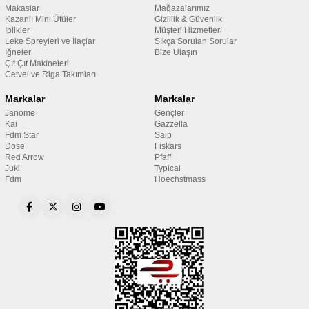
Makaslar
Mağazalarımız
Kazanlı Mini Ütüler
Gizlilik & Güvenlik
İplikler
Müşteri Hizmetleri
Leke Spreyleri ve İlaçlar
Sıkça Sorulan Sorular
İğneler
Bize Ulaşın
Çıt Çıt Makineleri
Cetvel ve Riga Takımları
Markalar
Markalar
Janome
Gençler
Kai
Gazzella
Fdm Star
Saip
Dose
Fiskars
Red Arrow
Pfaff
Juki
Typical
Fdm
Hoechstmass